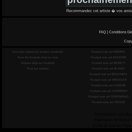
Recommandez cet artiste � vos amis
|
FAQ
Conditions Gé
Copy
Concept original du foulard numéroté
Foulard soie art AMARAL
Tous les foulards d'art en soie
Foulard soie art AVEZARD
Artistes déjà sur foulards
Foulard soie art BENETT
Tous les artistes
Foulard soie art BLIGNY
Foulard soie art BOUCHEIX
Foulard soie art BRESSAN
Foulard soie art CADENE
Foulard soie art CHARRIER
Foulard soie art COROMINAS
Foulard soie art CRISSE
Personalisez vos plac
Impression de tissus 
Ecole de surf au Pays