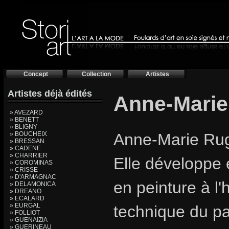
Concept
Collection
Artistes
Artistes déjà édités
Anne-Mari
» AVEZARD
» BENETT
» BLIGNY
» BOUCHEIX
Anne-Marie Rugg
» BRESSAN
» CADENE
» CHARRIER
Elle développe 
» COROMINAS
» CRISSE
» D'ARMAGNAC
en peinture à l'h
» DELAMONICA
» DREANO
» ECALARD
» EURGAL
technique du pa
» FOLLIOT
» GUENAIZIA
» GUERINEAU