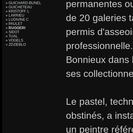
permanentes ou 
» GUICHARD-BUNEL
» GUICHETEAU
» KRISTOFF. L
de 20 galeries t
» LARRIEU
» LUDIVINE C
» PAULET
»
RUGGERI
permis d'asseoir
» SIDOT
» TUAL
» VOGELS
professionnelle.
» ZDZIEBLO
Bonnieux dans l
ses collectionn
Le pastel, tech
obstinés, a inst
un peintre référ