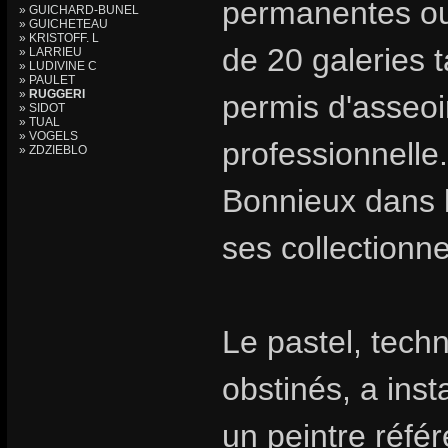
permanentes ou 
» GUICHARD-BUNEL
» GUICHETEAU
» KRISTOFF. L
de 20 galeries t
» LARRIEU
» LUDIVINE C
» PAULET
»
RUGGERI
permis d'asseoir
» SIDOT
» TUAL
» VOGELS
professionnelle.
» ZDZIEBLO
Bonnieux dans l
ses collectionn
Le pastel, tech
obstinés, a inst
un peintre référ