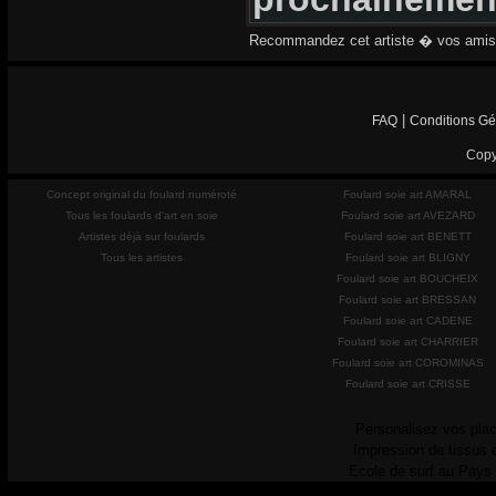
Recommandez cet artiste � vos amis
|
FAQ
Conditions Gé
Copy
Concept original du foulard numéroté
Foulard soie art AMARAL
Tous les foulards d'art en soie
Foulard soie art AVEZARD
Artistes déjà sur foulards
Foulard soie art BENETT
Tous les artistes
Foulard soie art BLIGNY
Foulard soie art BOUCHEIX
Foulard soie art BRESSAN
Foulard soie art CADENE
Foulard soie art CHARRIER
Foulard soie art COROMINAS
Foulard soie art CRISSE
Personalisez vos plac
Impression de tissus 
Ecole de surf au Pays