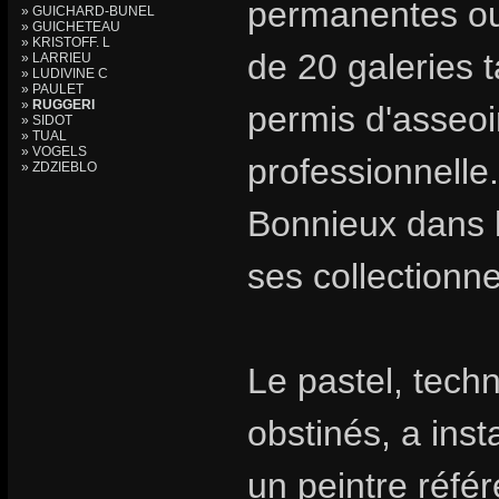
permanentes ou 
» GUICHARD-BUNEL
» GUICHETEAU
» KRISTOFF. L
de 20 galeries t
» LARRIEU
» LUDIVINE C
» PAULET
»
RUGGERI
permis d'asseoir
» SIDOT
» TUAL
» VOGELS
professionnelle.
» ZDZIEBLO
Bonnieux dans l
ses collectionn
Le pastel, tech
obstinés, a inst
un peintre référ