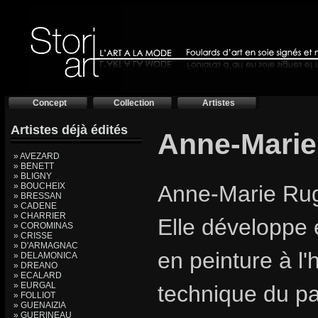
Concept
Collection
Artistes
Artistes déjà édités
Anne-Mari
» AVEZARD
» BENETT
» BLIGNY
» BOUCHEIX
Anne-Marie Rugg
» BRESSAN
» CADENE
» CHARRIER
Elle développe 
» COROMINAS
» CRISSE
» D'ARMAGNAC
en peinture à l'h
» DELAMONICA
» DREANO
» ECALARD
» EURGAL
technique du pa
» FOLLIOT
» GUENAIZIA
» GUERINEAU