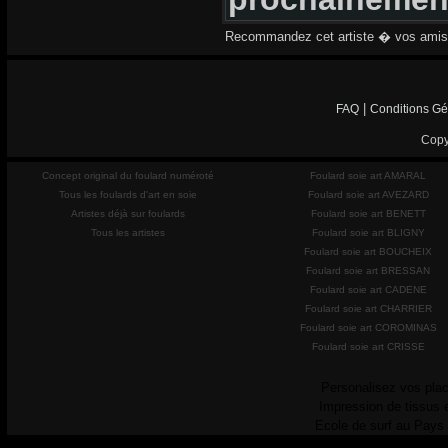
Recommandez cet artiste � vos amis
|
FAQ
Conditions Gé
Copy
Concept original du foulard numéroté
Foulard soie art AMARAL
Tous les foulards d'art en soie
Foulard soie art AVEZARD
Artistes déjà sur foulards
Foulard soie art BENETT
Tous les artistes
Foulard soie art BLIGNY
Foulard soie art BOUCHEIX
Foulard soie art BRESSAN
Foulard soie art CADENE
Foulard soie art CHARRIER
Foulard soie art COROMINAS
Foulard soie art CRISSE
Personalisez vos plac
Impression de tissus 
Ecole de surf au Pays