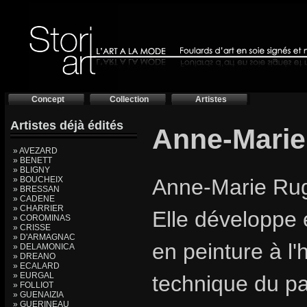
Concept
Collection
Artistes
Artistes déjà édités
Anne-Mari
» AVEZARD
» BENETT
» BLIGNY
» BOUCHEIX
Anne-Marie Rugg
» BRESSAN
» CADENE
» CHARRIER
Elle développe 
» COROMINAS
» CRISSE
» D'ARMAGNAC
en peinture à l'h
» DELAMONICA
» DREANO
» ECALARD
» EURGAL
technique du pa
» FOLLIOT
» GUENAIZIA
» GUERINEAU