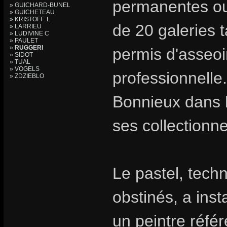
permanentes ou 
» GUICHARD-BUNEL
» GUICHETEAU
» KRISTOFF. L
de 20 galeries t
» LARRIEU
» LUDIVINE C
» PAULET
»
RUGGERI
permis d'asseoir
» SIDOT
» TUAL
» VOGELS
professionnelle.
» ZDZIEBLO
Bonnieux dans l
ses collectionn
Le pastel, tech
obstinés, a inst
un peintre référ