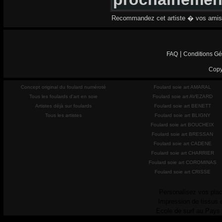
Recommandez cet artiste � vos amis
|
FAQ
Conditions Gé
Copy
Concept original du foulard numéroté
Foulard soie art AMARAL
Tous les foulards d'art en soie
Foulard soie art AVEZARD
Artistes déjà sur foulards
Foulard soie art BENETT
Tous les artistes
Foulard soie art BLIGNY
Foulard soie art BOUCHEIX
Foulard soie art BRESSAN
Foulard soie art CADENE
Foulard soie art CHARRIER
Foulard soie art COROMINAS
Foulard soie art CRISSE
Personalisez vos plac
Impression de tissus 
Ecole de surf au Pays