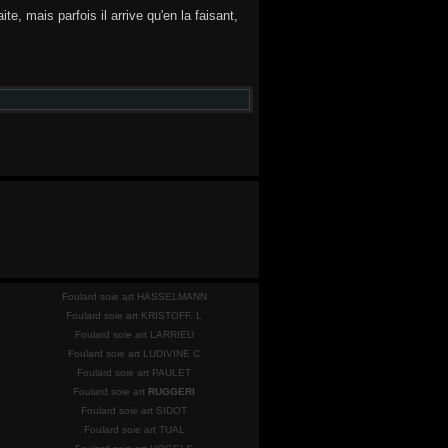
e, mais parfois il arrive qu'en la faisant,
Foulard soie art HASSELMANN
Foulard soie art KRISTOFF. L
Foulard soie art LARRIEU
Foulard soie art LUDIVINE C
Foulard soie art PAULET
Foulard soie art
RUGGERI
Foulard soie art SIDOT
Foulard soie art TUAL