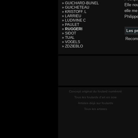
» GUICHARD-BUNEL
Elle no
» GUICHETEAU
elle me
» KRISTOFF. L
» LARRIEU
Philipp
» LUDIVINE C
» PAULET
»
RUGGERI
Les pr
» SIDOT
» TUAL
Recomm
» VOGELS
» ZDZIEBLO
Concept original du foulard numéroté
Tous les foulards d'art en soie
Artistes déjà sur foulards
Tous les artistes