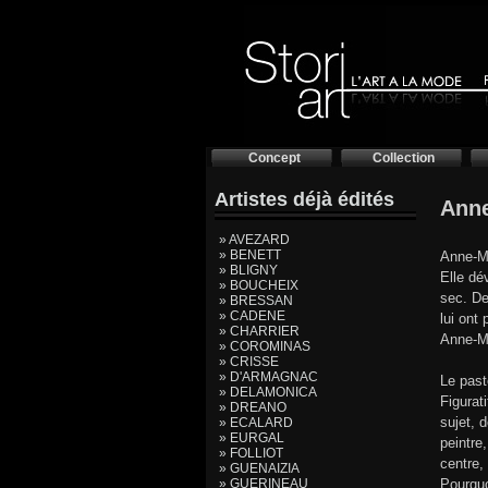
Concept
Collection
Artistes déjà édités
Ann
» AVEZARD
» BENETT
Anne-Ma
» BLIGNY
Elle dé
» BOUCHEIX
sec. De
» BRESSAN
» CADENE
lui ont
» CHARRIER
Anne-Ma
» COROMINAS
» CRISSE
» D'ARMAGNAC
Le past
» DELAMONICA
Figurat
» DREANO
sujet, 
» ECALARD
» EURGAL
peintre
» FOLLIOT
centre,
» GUENAIZIA
» GUERINEAU
Pourquo