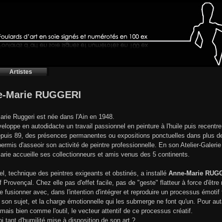
Artistes
e-Marie RUGGERI
rie Ruggeri est née dans l'Ain en 1948.
veloppe en autodidacte un travail passionnel en peinture à l'huile puis recentre
puis 89, des présences permanentes ou expositions ponctuelles dans plus de 2
 permis d'asseoir son activité de peintre professionnelle. En son Atelier-Galeri
rie accueille ses collectionneurs et amis venus des 5 continents.
el, technique des peintres exigeants et obstinés, a installé
Anne-Marie RUG
if Provençal. Chez elle pas d'effet facile, pas de "geste" flatteur à force d'êtr
de fusionner avec, dans l'intention d'intégrer et reproduire un processus émoti
, son sujet, et la charge émotionnelle qui les submerge ne font qu'un. Pour a
 mais bien comme l'outil, le vecteur attentif de ce processus créatif.
i tant d'humilité mise à disposition de son art ?