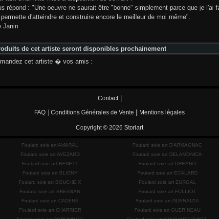
us répond : "Une oeuvre ne saurait être "bonne" simplement parce que je l'ai fait
 permette d'atteindre et construire encore le meilleur de moi même".
e Janin
oduits de cet artiste seront disponibles prochainement
andez cet artiste � vos amis :
|
Contact
|
|
FAQ
Conditions Générales de Vente
Mentions légales
Copyright © 2026
Storiart
Foulard soie art AMARAL
Foulard soie art D'ARMAGNAC
Foulard soie art AVEZARD
Foulard soie art DELAMONICA
Foulard soie art BENETT
Foulard soie art DREANO
Foulard soie art BLIGNY
Foulard soie art ECALARD
Foulard soie art BOUCHEIX
Foulard soie art EURGAL
Foulard soie art BRESSAN
Foulard soie art FOLLIOT
Foulard soie art CADENE
Foulard soie art GUENAIZIA
Foulard soie art CHARRIER
Foulard soie art GUERINEAU