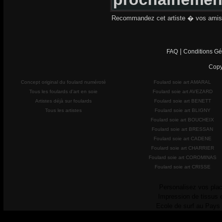
Recommandez cet artiste � vos amis
|
FAQ
Conditions Gé
Copy
Concept original du foulard numéroté
Foulard soie art AMARAL
Tous les foulards d'art en soie
Foulard soie art AVEZARD
Artistes déjà sur foulards
Foulard soie art BENETT
Tous les artistes
Foulard soie art BLIGNY
Foulard soie art BOUCHEIX
Foulard soie art BRESSAN
Foulard soie art CADENE
Foulard soie art CHARRIER
Foulard soie art COROMINAS
Foulard soie art CRISSE
Personalisez vos plac
Impression de tissus 
Ecole de surf au Pays