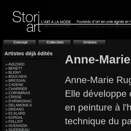
Concept
Collection
Artistes
Artistes déjà édités
Anne-Mari
» AVEZARD
» BENETT
» BLIGNY
» BOUCHEIX
Anne-Marie Rugg
» BRESSAN
» CADENE
» CHARRIER
Elle développe 
» COROMINAS
» CRISSE
» D'ARMAGNAC
en peinture à l'h
» DELAMONICA
» DREANO
» ECALARD
» EURGAL
technique du pa
» FOLLIOT
» GUENAIZIA
» GUERINEAU