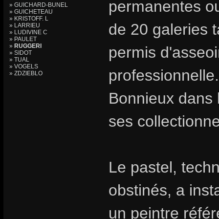
permanentes ou 
» GUICHARD-BUNEL
» GUICHETEAU
» KRISTOFF. L
de 20 galeries t
» LARRIEU
» LUDIVINE C
» PAULET
»
RUGGERI
permis d'asseoir
» SIDOT
» TUAL
» VOGELS
professionnelle.
» ZDZIEBLO
Bonnieux dans l
ses collectionn
Le pastel, tech
obstinés, a inst
un peintre référ