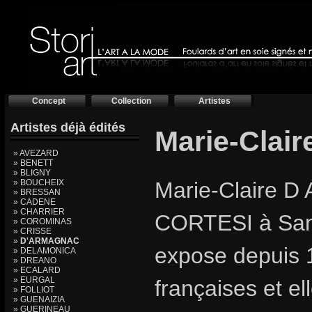
Concept
Collection
Artistes
Artistes déjà édités
Marie-Clai
» AVEZARD
» BENETT
» BLIGNY
» BOUCHEIX
Marie-Claire D
» BRESSAN
» CADENE
» CHARRIER
CORTESI à San
» COROMINAS
» CRISSE
»
D'ARMAGNAC
expose depuis 1
» DELAMONICA
» DREANO
» ECALARD
» EURGAL
françaises et el
» FOLLIOT
» GUENAIZIA
» GUERINEAU