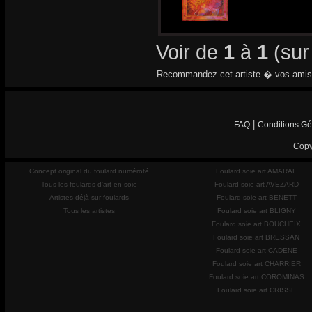
Voir de
1
à
1
(su
Recommandez cet artiste � vos amis
|
FAQ
Conditions Gé
Copy
Concept original du foulard numéroté
Foulard soie art AMARAL
Tous les foulards d'art en soie
Foulard soie art AVEZARD
Artistes déjà sur foulards
Foulard soie art BENETT
Tous les artistes
Foulard soie art BLIGNY
Foulard soie art BOUCHEIX
Foulard soie art BRESSAN
Foulard soie art CADENE
Foulard soie art CHARRIER
Foulard soie art COROMINAS
Foulard soie art CRISSE