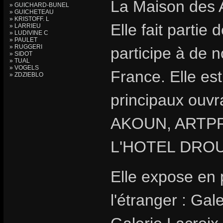
La Maison des A
» GUICHARD-BUNEL
» GUICHETEAU
» KRISTOFF. L
Elle fait partie
» LARRIEU
» LUDIVINE C
» PAULET
» RUGGERI
participe à de 
» SIDOT
» TUAL
» VOGELS
France. Elle est
» ZDZIEBLO
principaux ouvr
AKOUN, ARTPR
L'HOTEL DRO
Elle expose en
l'étranger : Ga