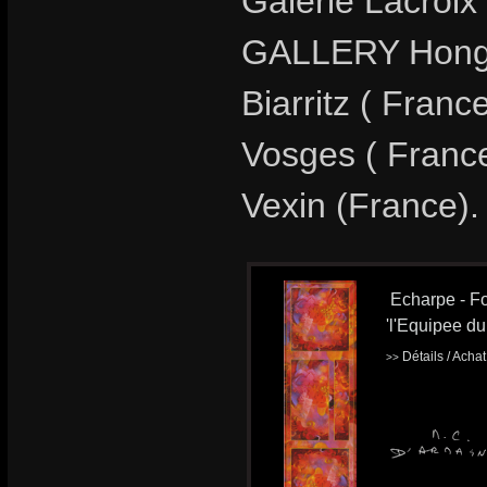
Galerie Lacroix
GALLERY Hong-
Biarritz ( Fran
Vosges ( France
Vexin (France).
Echarpe - Fo
'l'Equipee du 
Détails / Acha
>>