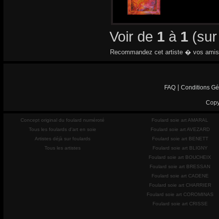
Voir de
1
à
1
(su
Recommandez cet artiste � vos amis
|
FAQ
Conditions Gé
Copy
Concept original du foulard numéroté
Foulard soie art AMARAL
Tous les foulards d'art en soie
Foulard soie art AVEZARD
Artistes déjà sur foulards
Foulard soie art BENETT
Tous les artistes
Foulard soie art BLIGNY
Foulard soie art BOUCHEIX
Foulard soie art BRESSAN
Foulard soie art CADENE
Foulard soie art CHARRIER
Foulard soie art COROMINAS
Foulard soie art CRISSE