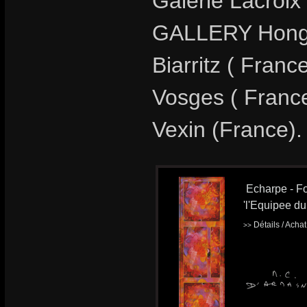
Galerie Lacroix
GALLERY Hong-
Biarritz ( Fran
Vosges ( France
Vexin (France).
Echarpe - Fo
'l'Equipee du 
Détails / Acha
>>