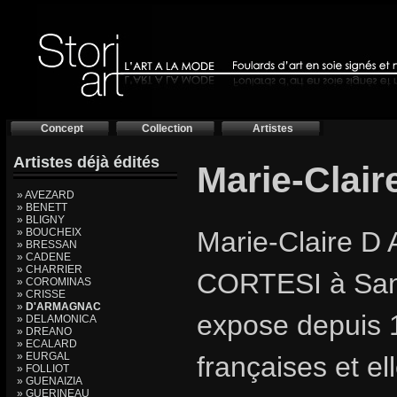
Concept
Collection
Artistes
Artistes déjà édités
Marie-Clai
» AVEZARD
» BENETT
» BLIGNY
» BOUCHEIX
Marie-Claire D
» BRESSAN
» CADENE
» CHARRIER
CORTESI à San
» COROMINAS
» CRISSE
»
D'ARMAGNAC
expose depuis 1
» DELAMONICA
» DREANO
» ECALARD
» EURGAL
françaises et el
» FOLLIOT
» GUENAIZIA
» GUERINEAU