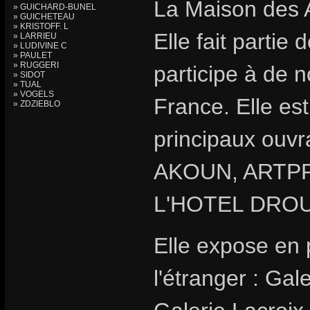
La Maison des A
» GUICHARD-BUNEL
» GUICHETEAU
» KRISTOFF. L
Elle fait partie
» LARRIEU
» LUDIVINE C
» PAULET
» RUGGERI
participe à de 
» SIDOT
» TUAL
» VOGELS
France. Elle est
» ZDZIEBLO
principaux ouvr
AKOUN, ARTPR
L'HOTEL DRO
Elle expose en
l'étranger : Ga