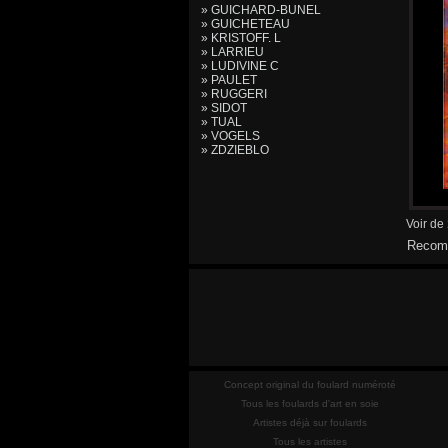
» GUICHARD-BUNEL
» GUICHETEAU
» KRISTOFF. L
» LARRIEU
» LUDIVINE C
» PAULET
» RUGGERI
» SIDOT
» TUAL
» VOGELS
» ZDZIEBLO
Voir de
Recomm
Concept original du foulard numéroté
Tous les foulards d'art en soie
Artistes déjà sur foulards
Tous les artistes