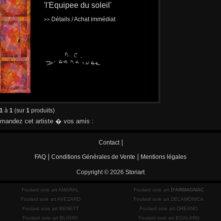
'l'Equipee du soleil'
Détails / Achat immédiat
>>
1
à
1
(sur
1
produits)
andez cet artiste � vos amis :
|
Contact
|
|
FAQ
Conditions Générales de Vente
Mentions légales
Copyright © 2026
Storiart
Foulard soie art AMARAL
Foulard soie art
D'ARMAGNAC
Foulard soie art AVEZARD
Foulard soie art DELAMONICA
Foulard soie art BENETT
Foulard soie art DREANO
Foulard soie art BLIGNY
Foulard soie art ECALARD