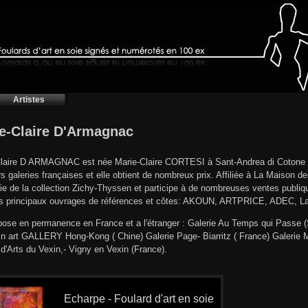
Artistes
e-Claire D'Armagnac
Claire D ARMAGNAC est née Marie-Claire CORTESI à Sant-Andrea di Cotone
rs galeries françaises et elle obtient de nombreux prix. Affiliée à La Maison 
rtie de la collection Zichy-Thyssen et participe à de nombreuses ventes publiqu
es principaux ouvrages de références et côtes: AKOUN, ARTPRICE, ADE
pose en permanence en France et a l'étranger : Galerie Au Temps qui Passe (
n art GALLERY Hong-Kong ( Chine) Galerie Page- Biarritz ( France) Galerie
 d'Arts du Vexin,- Vigny en Vexin (France).
Echarpe - Foulard d'art en soie