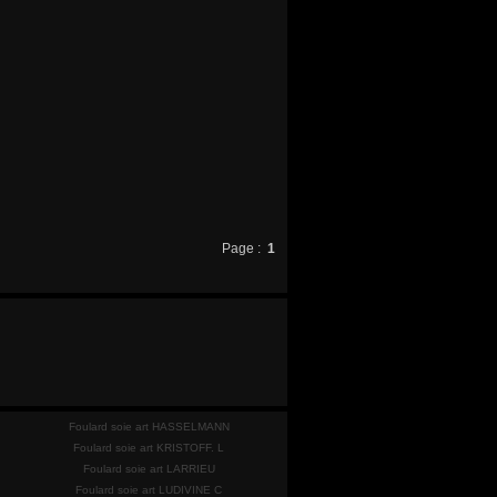
Page :
1
Foulard soie art HASSELMANN
Foulard soie art KRISTOFF. L
Foulard soie art LARRIEU
Foulard soie art LUDIVINE C