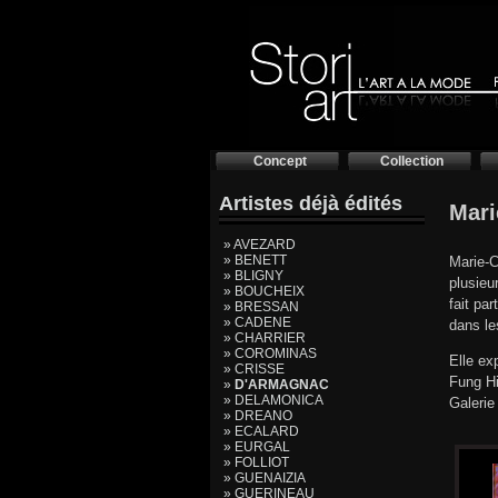
Concept
Collection
Artistes déjà édités
Mari
» AVEZARD
» BENETT
Marie-
» BLIGNY
plusieu
» BOUCHEIX
fait pa
» BRESSAN
» CADENE
dans l
» CHARRIER
» COROMINAS
Elle ex
» CRISSE
Fung Hi
»
D'ARMAGNAC
» DELAMONICA
Galerie
» DREANO
» ECALARD
» EURGAL
» FOLLIOT
» GUENAIZIA
» GUERINEAU