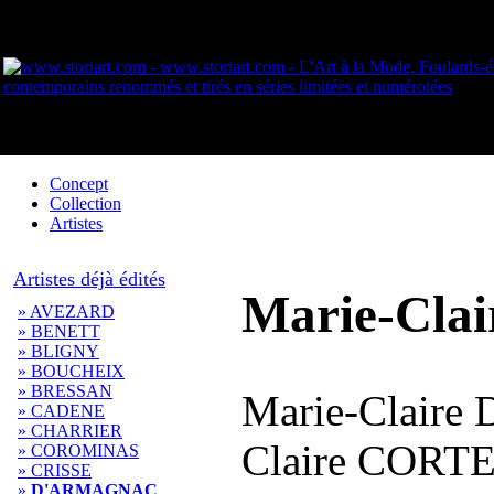
Concept
Collection
Artistes
Artistes déjà édités
Marie-Cla
» AVEZARD
» BENETT
» BLIGNY
» BOUCHEIX
» BRESSAN
Marie-Claire
» CADENE
» CHARRIER
Claire CORTES
» COROMINAS
» CRISSE
»
D'ARMAGNAC