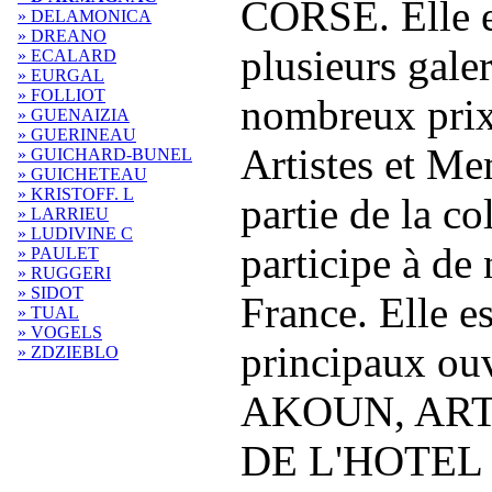
CORSE. Elle e
» DELAMONICA
» DREANO
plusieurs galer
» ECALARD
» EURGAL
» FOLLIOT
nombreux prix
» GUENAIZIA
» GUERINEAU
Artistes et Me
» GUICHARD-BUNEL
» GUICHETEAU
» KRISTOFF. L
partie de la c
» LARRIEU
» LUDIVINE C
participe à de
» PAULET
» RUGGERI
» SIDOT
France. Elle es
» TUAL
» VOGELS
principaux ouv
» ZDZIEBLO
AKOUN, ART
DE L'HOTEL