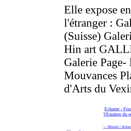
Elle expose e
l'étranger : G
(Suisse) Gale
Hin art GALL
Galerie Page- 
Mouvances Pla
d'Arts du Vexi
Echarpe - Foul
'l'Equipee du so
Détails / Acha
>>