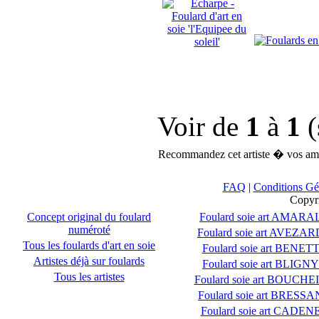
Voir de
1
à
1
(
Recommandez cet artiste � vos ami
FAQ
|
Conditions Gé
Copyr
Concept original du foulard
Foulard soie art AMARA
numéroté
Foulard soie art AVEZAR
Tous les foulards d'art en soie
Foulard soie art BENET
Artistes déjà sur foulards
Foulard soie art BLIGNY
Tous les artistes
Foulard soie art BOUCHE
Foulard soie art BRESSA
Foulard soie art CADEN