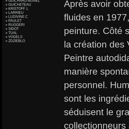
» GUICHARD-BUNEL
Après avoir ob
» GUICHETEAU
» KRISTOFF. L
» LARRIEU
fluides en 1977,
» LUDIVINE C
» PAULET
» RUGGERI
peinture. Côté 
» SIDOT
» TUAL
» VOGELS
» ZDZIEBLO
la création des
Peintre autodid
manière spontan
personnel. Humo
sont les ingrédi
séduisent le gr
collectionneurs 