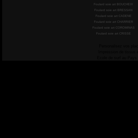
Foulard soie art BOUCHEIX
Foulard soie art BRESSAN
Foulard soie art CADENE
Foulard soie art CHARRIER
Foulard soie art COROMINAS
Foulard soie art CRISSE
Personalisez vos plac
Impression de tissus 
Ecole de surf au Pays