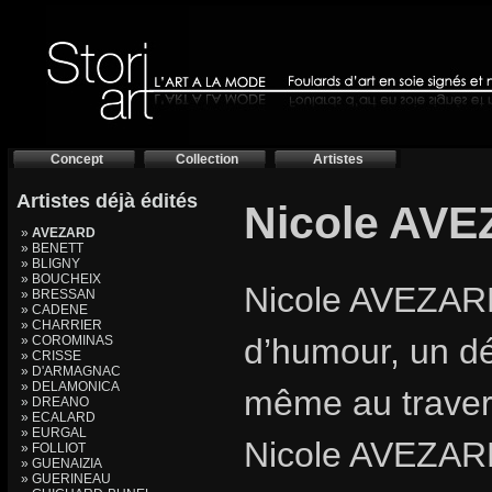
Concept
Collection
Artistes
Artistes déjà édités
Nicole AV
»
AVEZARD
» BENETT
» BLIGNY
» BOUCHEIX
Nicole AVEZARD,
» BRESSAN
» CADENE
» CHARRIER
d’humour, un dé
» COROMINAS
» CRISSE
» D'ARMAGNAC
» DELAMONICA
même au travers
» DREANO
» ECALARD
» EURGAL
Nicole AVEZARD,
» FOLLIOT
» GUENAIZIA
» GUERINEAU