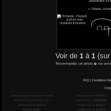
'Josianes En
Détails / Acha
>>
Voir de
1
à
1
(su
Recommandez cet artiste � vos amis
|
FAQ
Conditions Gé
Copy
Concept original du foulard numéroté
Foulard soie art AMARAL
Tous les foulards d'art en soie
Foulard soie art
AVEZARD
Artistes déjà sur foulards
Foulard soie art BENETT
Tous les artistes
Foulard soie art BLIGNY