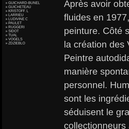
Après avoir ob
» GUICHARD-BUNEL
» GUICHETEAU
» KRISTOFF. L
fluides en 1977,
» LARRIEU
» LUDIVINE C
» PAULET
» RUGGERI
peinture. Côté 
» SIDOT
» TUAL
» VOGELS
la création des
» ZDZIEBLO
Peintre autodid
manière spontan
personnel. Humo
sont les ingrédi
séduisent le gr
collectionneurs 