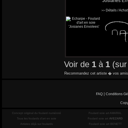
'Josianes En
Détails / Acha
>>
Voir de
1
à
1
(su
Recommandez cet artiste � vos amis
|
FAQ
Conditions Gé
Copy
Concept original du foulard numéroté
Foulard soie art AMARAL
Tous les foulards d'art en soie
Foulard soie art
AVEZARD
Artistes déjà sur foulards
Foulard soie art BENETT