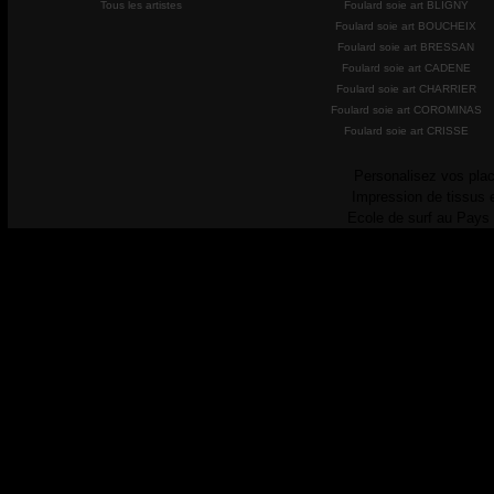
Tous les artistes
Foulard soie art BLIGNY
Foulard soie art BOUCHEIX
Foulard soie art BRESSAN
Foulard soie art CADENE
Foulard soie art CHARRIER
Foulard soie art COROMINAS
Foulard soie art CRISSE
Personalisez vos plac
Impression de tissus 
Ecole de surf au Pays