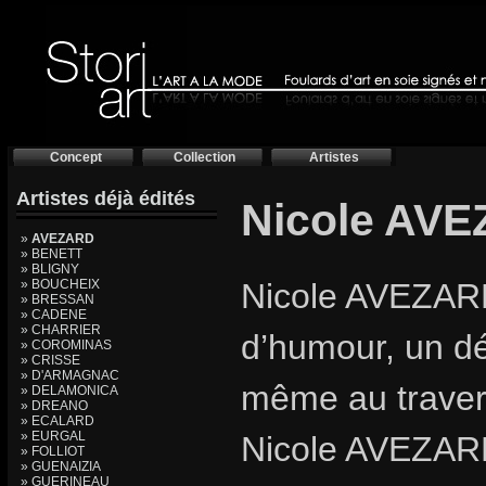
Concept
Collection
Artistes
Artistes déjà édités
Nicole AV
»
AVEZARD
» BENETT
» BLIGNY
» BOUCHEIX
Nicole AVEZARD,
» BRESSAN
» CADENE
» CHARRIER
d’humour, un dé
» COROMINAS
» CRISSE
» D'ARMAGNAC
même au travers
» DELAMONICA
» DREANO
» ECALARD
» EURGAL
Nicole AVEZARD,
» FOLLIOT
» GUENAIZIA
» GUERINEAU