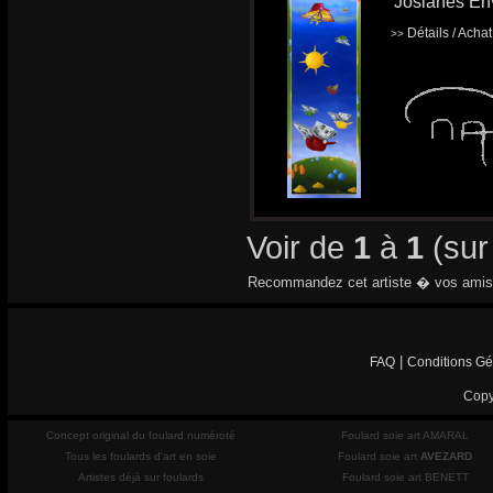
'Josianes En
Détails / Acha
>>
Voir de
1
à
1
(su
Recommandez cet artiste � vos amis
|
FAQ
Conditions Gé
Copy
Concept original du foulard numéroté
Foulard soie art AMARAL
Tous les foulards d'art en soie
Foulard soie art
AVEZARD
Artistes déjà sur foulards
Foulard soie art BENETT