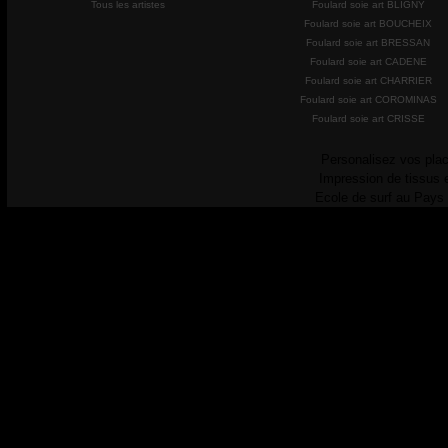
Tous les artistes
Foulard soie art BLIGNY
Foulard soie art BOUCHEIX
Foulard soie art BRESSAN
Foulard soie art CADENE
Foulard soie art CHARRIER
Foulard soie art COROMINAS
Foulard soie art CRISSE
Personalisez vos plac
Impression de tissus 
Ecole de surf au Pays