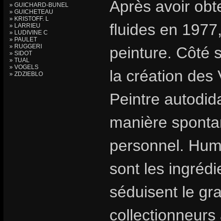
Après avoir ob
» GUICHARD-BUNEL
» GUICHETEAU
» KRISTOFF. L
fluides en 1977,
» LARRIEU
» LUDIVINE C
» PAULET
» RUGGERI
peinture. Côté 
» SIDOT
» TUAL
» VOGELS
la création des
» ZDZIEBLO
Peintre autodid
manière spontan
personnel. Humo
sont les ingrédi
séduisent le gr
collectionneurs 