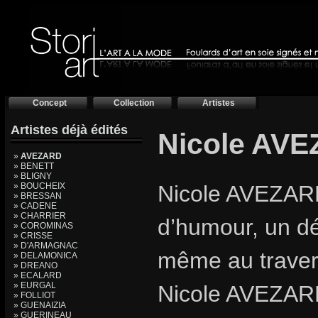
Concept
Collection
Artistes
Artistes déjà édités
Nicole AV
»
AVEZARD
» BENETT
» BLIGNY
» BOUCHEIX
Nicole AVEZARD,
» BRESSAN
» CADENE
» CHARRIER
d’humour, un dé
» COROMINAS
» CRISSE
» D'ARMAGNAC
même au travers
» DELAMONICA
» DREANO
» ECALARD
» EURGAL
Nicole AVEZARD,
» FOLLIOT
» GUENAIZIA
» GUERINEAU