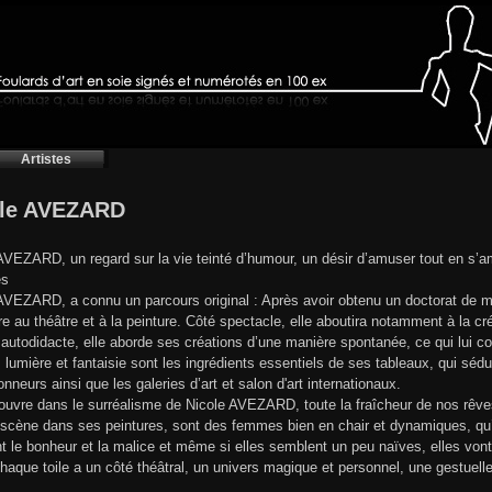
Artistes
ole AVEZARD
AVEZARD, un regard sur la vie teinté d’humour, un désir d’amuser tout en s’
es
AVEZARD, a connu un parcours original : Après avoir obtenu un doctorat de m
e au théâtre et à la peinture. Côté spectacle, elle aboutira notamment à la 
 autodidacte, elle aborde ses créations d’une manière spontanée, ce qui lui c
, lumière et fantaisie sont les ingrédients essentiels de ses tableaux, qui séd
onneurs ainsi que les galeries d’art et salon d'art internationaux.
uvre dans le surréalisme de Nicole AVEZARD, toute la fraîcheur de nos rêves
scène dans ses peintures, sont des femmes bien en chair et dynamiques, qu’
nt le bonheur et la malice et même si elles semblent un peu naïves, elles vont
 Chaque toile a un côté théâtral, un univers magique et personnel, une gestuelle