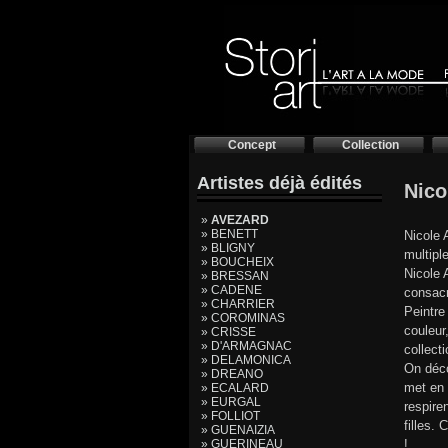
Concept
Collection
Artistes déjà édités
Nic
»
AVEZARD
» BENETT
Nicole 
» BLIGNY
multipl
» BOUCHEIX
Nicole 
» BRESSAN
» CADENE
consacr
» CHARRIER
Peintre
» COROMINAS
couleur
» CRISSE
» D'ARMAGNAC
collecti
» DELAMONICA
On déco
» DREANO
met en 
» ECALARD
» EURGAL
respire
» FOLLIOT
filles.
» GUENAIZIA
» GUERINEAU
!