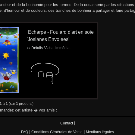
andeur et de la bonhomie pour les formes. De la cocasserie par les situation
ie, d’humour et de couleurs, des tranches de bonheur à partager et faire partag
Echarpe - Foulard d'art en soie
'Josianes Envolees'
Détails / Achat immédiat
>>
1
à
1
(sur
1
produits)
andez cet artiste � vos amis :
|
Contact
|
|
FAQ
Conditions Générales de Vente
Mentions légales