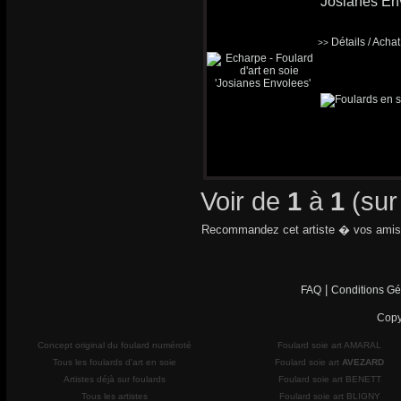
'Josianes En
Détails / Acha
>>
Voir de
1
à
1
(su
Recommandez cet artiste � vos amis
|
FAQ
Conditions Gé
Copy
Concept original du foulard numéroté
Foulard soie art AMARAL
Tous les foulards d'art en soie
Foulard soie art
AVEZARD
Artistes déjà sur foulards
Foulard soie art BENETT
Tous les artistes
Foulard soie art BLIGNY