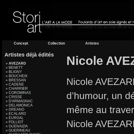
Concept
Collection
Artistes
Artistes déjà édités
Nicole AV
»
AVEZARD
» BENETT
» BLIGNY
» BOUCHEIX
Nicole AVEZARD,
» BRESSAN
» CADENE
» CHARRIER
d’humour, un dé
» COROMINAS
» CRISSE
» D'ARMAGNAC
» DELAMONICA
même au travers
» DREANO
» ECALARD
» EURGAL
Nicole AVEZARD,
» FOLLIOT
» GUENAIZIA
» GUERINEAU