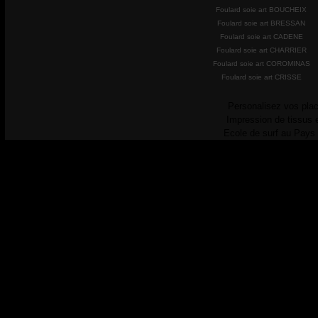
Foulard soie art BOUCHEIX
Foulard soie art BRESSAN
Foulard soie art CADENE
Foulard soie art CHARRIER
Foulard soie art COROMINAS
Foulard soie art CRISSE
Personalisez vos plac
Impression de tissus 
Ecole de surf au Pays