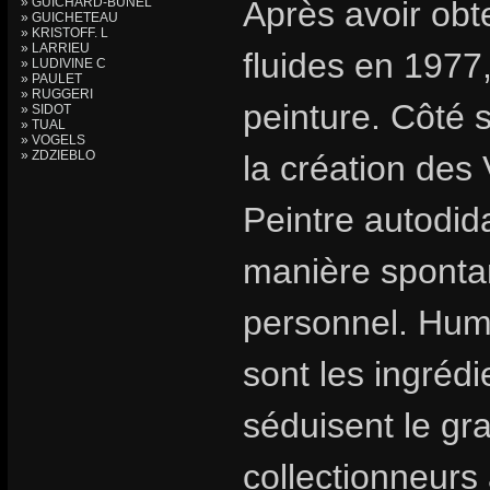
» GUICHARD-BUNEL
Après avoir ob
» GUICHETEAU
» KRISTOFF. L
» LARRIEU
fluides en 1977,
» LUDIVINE C
» PAULET
» RUGGERI
peinture. Côté 
» SIDOT
» TUAL
» VOGELS
» ZDZIEBLO
la création des
Peintre autodid
manière spontan
personnel. Humo
sont les ingrédi
séduisent le gr
collectionneurs 