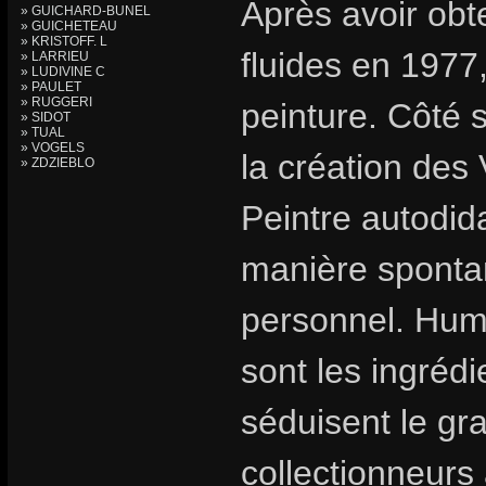
Après avoir ob
» GUICHARD-BUNEL
» GUICHETEAU
» KRISTOFF. L
fluides en 1977,
» LARRIEU
» LUDIVINE C
» PAULET
» RUGGERI
peinture. Côté 
» SIDOT
» TUAL
» VOGELS
la création des
» ZDZIEBLO
Peintre autodid
manière spontan
personnel. Humo
sont les ingrédi
séduisent le gr
collectionneurs 