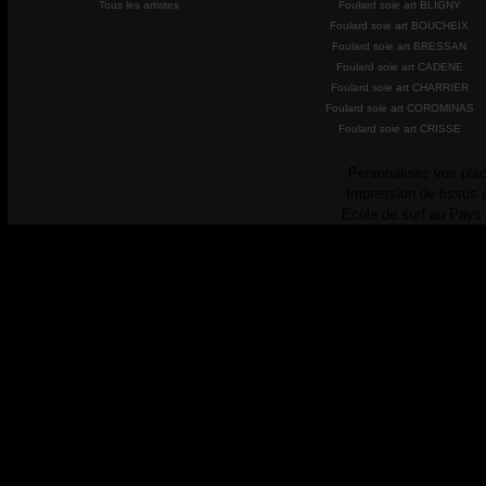
Tous les artistes
Foulard soie art BLIGNY
Foulard soie art BOUCHEIX
Foulard soie art BRESSAN
Foulard soie art CADENE
Foulard soie art CHARRIER
Foulard soie art COROMINAS
Foulard soie art CRISSE
Personalisez vos plac
Impression de tissus 
Ecole de surf au Pays