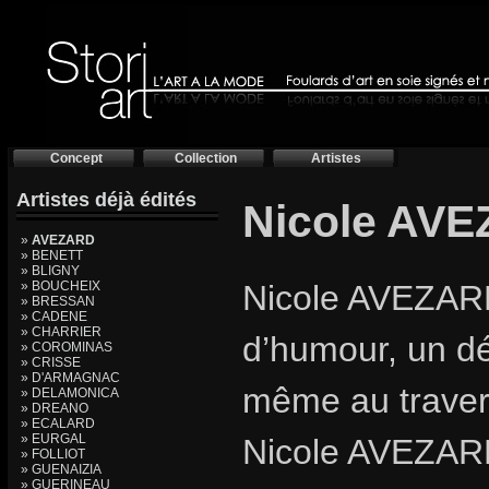
Concept
Collection
Artistes
Artistes déjà édités
Nicole AV
»
AVEZARD
» BENETT
» BLIGNY
» BOUCHEIX
Nicole AVEZARD,
» BRESSAN
» CADENE
» CHARRIER
d’humour, un dé
» COROMINAS
» CRISSE
» D'ARMAGNAC
même au travers
» DELAMONICA
» DREANO
» ECALARD
» EURGAL
Nicole AVEZARD,
» FOLLIOT
» GUENAIZIA
» GUERINEAU