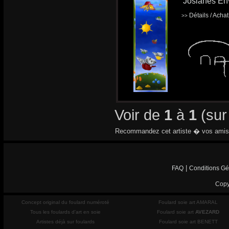
'Josianes En
Détails / Acha
>>
Voir de
1
à
1
(su
Recommandez cet artiste � vos amis
|
FAQ
Conditions Gé
Copy
Concept original du foulard numéroté
Foulard soie art AMARAL
Tous les foulards d'art en soie
Foulard soie art
AVEZARD
Artistes déjà sur foulards
Foulard soie art BENETT