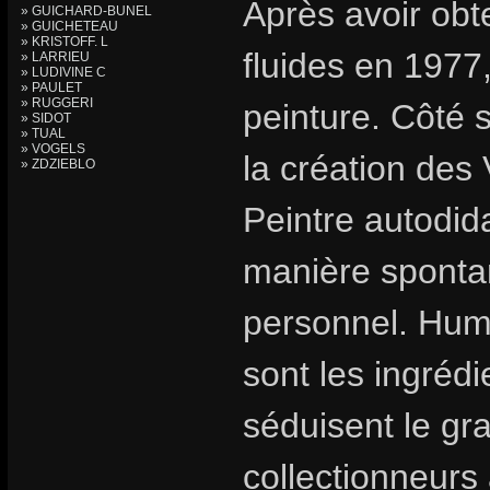
Après avoir ob
» GUICHARD-BUNEL
» GUICHETEAU
» KRISTOFF. L
fluides en 1977,
» LARRIEU
» LUDIVINE C
» PAULET
» RUGGERI
peinture. Côté 
» SIDOT
» TUAL
» VOGELS
la création des
» ZDZIEBLO
Peintre autodid
manière spontan
personnel. Humo
sont les ingrédi
séduisent le gr
collectionneurs 