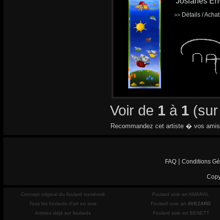
'Josianes En
Détails / Acha
>>
Voir de
1
à
1
(su
Recommandez cet artiste � vos amis
|
FAQ
Conditions Gé
Copy
Concept original du foulard numéroté
Foulard soie art AMARAL
Tous les foulards d'art en soie
Foulard soie art
AVEZARD
Artistes déjà sur foulards
Foulard soie art BENETT