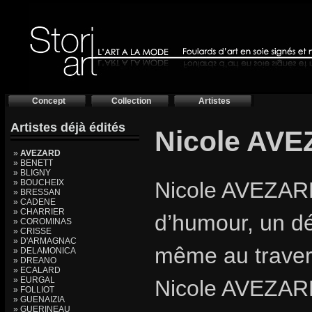
Concept
Collection
Artistes
Artistes déjà édités
Nicole AV
»
AVEZARD
» BENETT
» BLIGNY
» BOUCHEIX
Nicole AVEZARD,
» BRESSAN
» CADENE
» CHARRIER
d’humour, un dé
» COROMINAS
» CRISSE
» D'ARMAGNAC
même au travers
» DELAMONICA
» DREANO
» ECALARD
» EURGAL
Nicole AVEZARD,
» FOLLIOT
» GUENAIZIA
» GUERINEAU