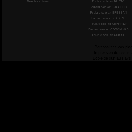
Tous les artistes
Foulard soie art BLIGNY
Foulard soie art BOUCHEIX
Foulard soie art BRESSAN
Foulard soie art CADENE
Foulard soie art CHARRIER
Foulard soie art COROMINAS
Foulard soie art CRISSE
Personalisez vos plac
Impression de tissus 
Ecole de surf au Pays