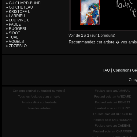
» GUICHARD-BUNEL
» GUICHETEAU
» KRISTOFF. L
» LARRIEU
» LUDIVINE C
» PAULET
» RUGGERI
» SIDOT
Voir de
1
à
1
(sur
1
produits)
» TUAL
» VOGELS
Recommandez cet artiste � vos amis
» ZDZIEBLO
|
FAQ
Conditions Gé
Copy
Concept original du foulard numéroté
Foulard soie art AMARAL
Tous les foulards d'art en soie
Foulard soie art AVEZARD
Artistes déjà sur foulards
Foulard soie art BENETT
Tous les artistes
Foulard soie art BLIGNY
Foulard soie art BOUCHEIX
Foulard soie art BRESSAN
Foulard soie art
CADENE
Foulard soie art CHARRIER