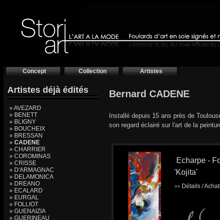
Concept
Collection
Artistes
Artistes déjà édités
Bernard CADENE
» AVEZARD
» BENETT
Installé depuis 15 ans près de Toulouse
» BLIGNY
son regard éclairé sur l'art de la peintu
» BOUCHEIX
» BRESSAN
»
CADENE
» CHARRIER
» COROMINAS
Echarpe - Fo
» CRISSE
» D'ARMAGNAC
'Kojita'
» DELAMONICA
» DREANO
Détails / Acha
>>
» ECALARD
» EURGAL
» FOLLIOT
» GUENAIZIA
» GUERINEAU