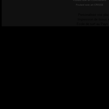
Foulard soie art COROMINAS
Foulard soie art CRISSE
Personalisez vos plac
Impression de tissus 
Ecole de surf au Pays