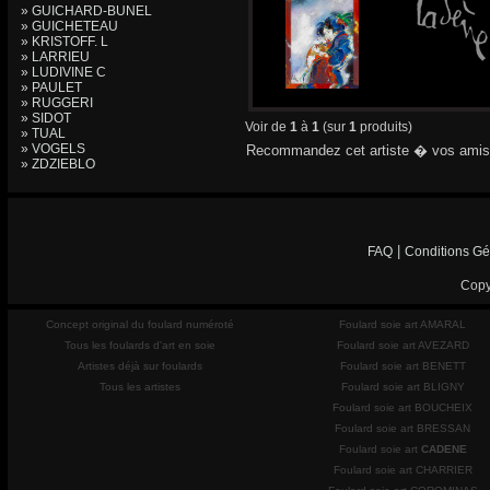
» GUICHARD-BUNEL
» GUICHETEAU
» KRISTOFF. L
» LARRIEU
» LUDIVINE C
» PAULET
» RUGGERI
» SIDOT
Voir de
1
à
1
(sur
1
produits)
» TUAL
» VOGELS
Recommandez cet artiste � vos amis
» ZDZIEBLO
|
FAQ
Conditions Gé
Copy
Concept original du foulard numéroté
Foulard soie art AMARAL
Tous les foulards d'art en soie
Foulard soie art AVEZARD
Artistes déjà sur foulards
Foulard soie art BENETT
Tous les artistes
Foulard soie art BLIGNY
Foulard soie art BOUCHEIX
Foulard soie art BRESSAN
Foulard soie art
CADENE
Foulard soie art CHARRIER