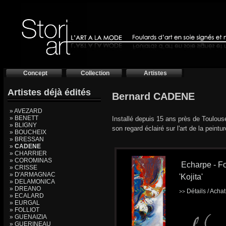
Concept
Collection
Artistes
Artistes déjà édités
Bernard CADENE
» AVEZARD
» BENETT
Installé depuis 15 ans près de Toulouse
» BLIGNY
son regard éclairé sur l'art de la peintu
» BOUCHEIX
» BRESSAN
»
CADENE
» CHARRIER
» COROMINAS
Echarpe - Fo
» CRISSE
» D'ARMAGNAC
'Kojita'
» DELAMONICA
» DREANO
Détails / Acha
>>
» ECALARD
» EURGAL
» FOLLIOT
» GUENAIZIA
» GUERINEAU