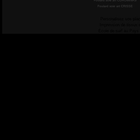
Foulard soie art COROMINAS
Foulard soie art CRISSE
Personalisez vos plac
Impression de tissus 
Ecole de surf au Pays