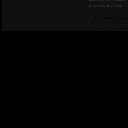
Foulard soie art COROMINAS
Foulard soie art CRISSE
Personalisez vos plac
Impression de tissus 
Ecole de surf au Pays