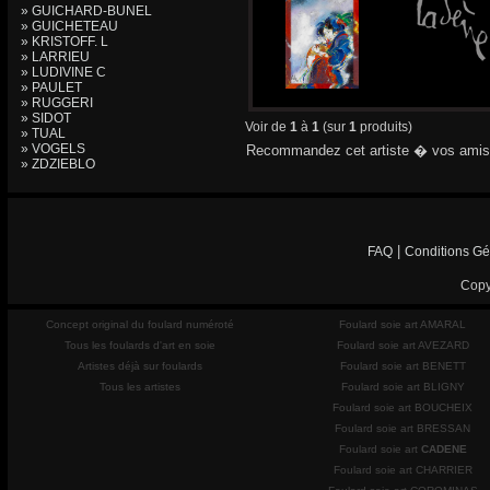
» GUICHARD-BUNEL
» GUICHETEAU
» KRISTOFF. L
» LARRIEU
» LUDIVINE C
» PAULET
» RUGGERI
» SIDOT
Voir de
1
à
1
(sur
1
produits)
» TUAL
» VOGELS
Recommandez cet artiste � vos amis
» ZDZIEBLO
|
FAQ
Conditions Gé
Copy
Concept original du foulard numéroté
Foulard soie art AMARAL
Tous les foulards d'art en soie
Foulard soie art AVEZARD
Artistes déjà sur foulards
Foulard soie art BENETT
Tous les artistes
Foulard soie art BLIGNY
Foulard soie art BOUCHEIX
Foulard soie art BRESSAN
Foulard soie art
CADENE
Foulard soie art CHARRIER