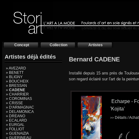
Concept
Collection
Artistes
Artistes déjà édités
Bernard CADENE
» AVEZARD
» BENETT
Installé depuis 15 ans près de Toulouse
» BLIGNY
son regard éclairé sur l'art de la peintu
» BOUCHEIX
» BRESSAN
»
CADENE
» CHARRIER
» COROMINAS
Echarpe - Fo
» CRISSE
» D'ARMAGNAC
'Kojita'
» DELAMONICA
» DREANO
Détails / Acha
>>
» ECALARD
» EURGAL
» FOLLIOT
» GUENAIZIA
» GUERINEAU