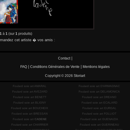
1
à
1
(sur
1
produits)
andez cet artiste � vos amis :
|
Contact
|
|
FAQ
Conditions Générales de Vente
Mentions légales
Copyright © 2026
Storiart
Foulard soie art AMARAL
Foulard soie art D'ARMAGNAC
Foulard soie art AVEZARD
Foulard soie art DELAMONICA
Foulard soie art BENETT
Foulard soie art DREANO
Foulard soie art BLIGNY
Foulard soie art ECALARD
Foulard soie art BOUCHEIX
Foulard soie art EURGAL
Foulard soie art BRESSAN
Foulard soie art FOLLIOT
Foulard soie art
CADENE
Foulard soie art GUENAIZIA
Foulard soie art CHARRIER
Foulard soie art GUERINEAU