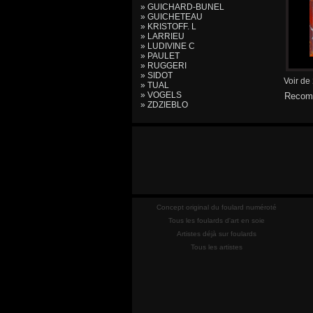
» GUICHARD-BUNEL
» GUICHETEAU
» KRISTOFF. L
» LARRIEU
» LUDIVINE C
» PAULET
» RUGGERI
» SIDOT
Voir de
» TUAL
» VOGELS
Recomm
» ZDZIEBLO
Concept original du foulard numéroté
Tous les foulards d'art en soie
Artistes déjà sur foulards
Tous les artistes