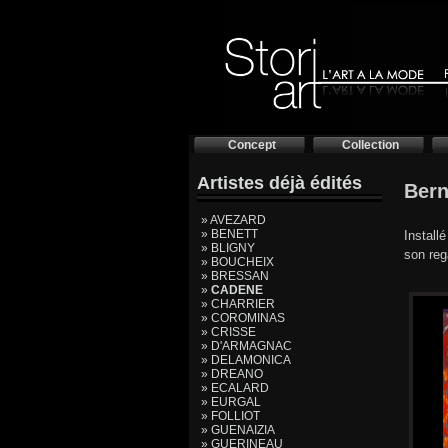
Concept
Collection
Artistes déjà édités
Ber
» AVEZARD
» BENETT
Install
» BLIGNY
son rega
» BOUCHEIX
» BRESSAN
»
CADENE
» CHARRIER
» COROMINAS
» CRISSE
» D'ARMAGNAC
» DELAMONICA
» DREANO
» ECALARD
» EURGAL
» FOLLIOT
» GUENAIZIA
» GUERINEAU