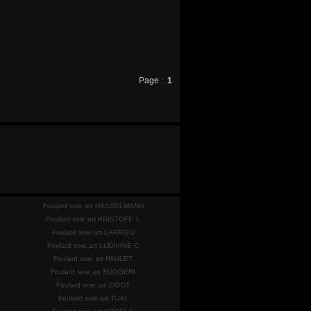
Page :
1
Foulard soie art HASSELMANN
Foulard soie art KRISTOFF. L
Foulard soie art LARRIEU
Foulard soie art LUDIVINE C
Foulard soie art PAULET
Foulard soie art RUGGERI
Foulard soie art SIDOT
Foulard soie art TUAL