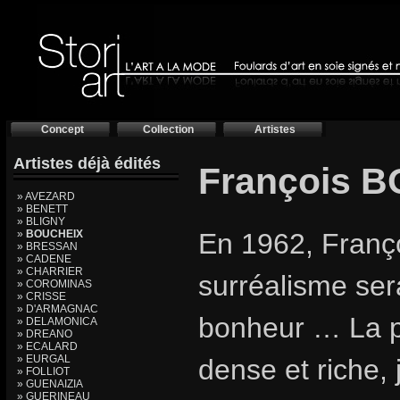
Concept
Collection
Artistes
Artistes déjà édités
François 
» AVEZARD
» BENETT
» BLIGNY
»
BOUCHEIX
En 1962, Franç
» BRESSAN
» CADENE
» CHARRIER
surréalisme ser
» COROMINAS
» CRISSE
» D'ARMAGNAC
bonheur … La 
» DELAMONICA
» DREANO
» ECALARD
» EURGAL
dense et riche, j
» FOLLIOT
» GUENAIZIA
» GUERINEAU