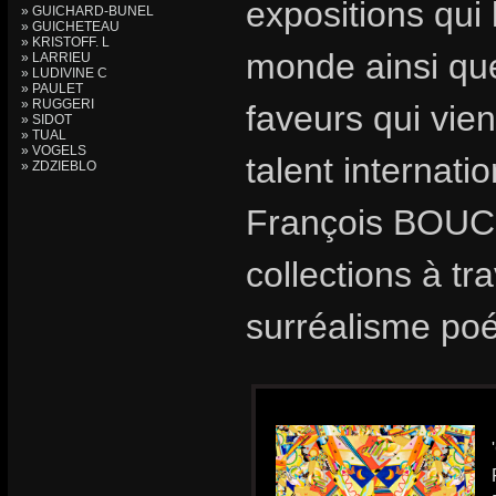
expositions qui 
» GUICHARD-BUNEL
» GUICHETEAU
» KRISTOFF. L
monde ainsi que
» LARRIEU
» LUDIVINE C
» PAULET
» RUGGERI
faveurs qui vie
» SIDOT
» TUAL
» VOGELS
talent internat
» ZDZIEBLO
François BOUCH
collections à t
surréalisme poé