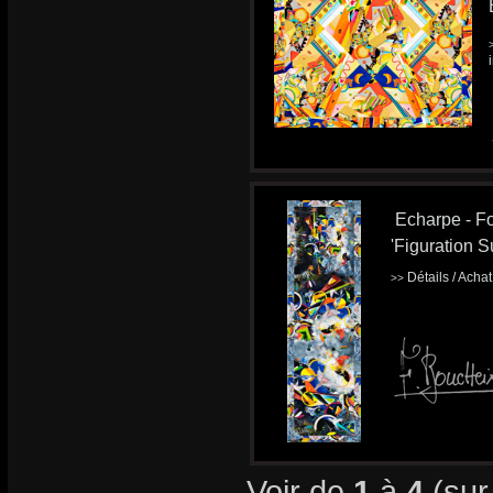
Echarpe - Fo
'Figuration Su
Détails / Acha
>>
Voir de
1
à
4
(su