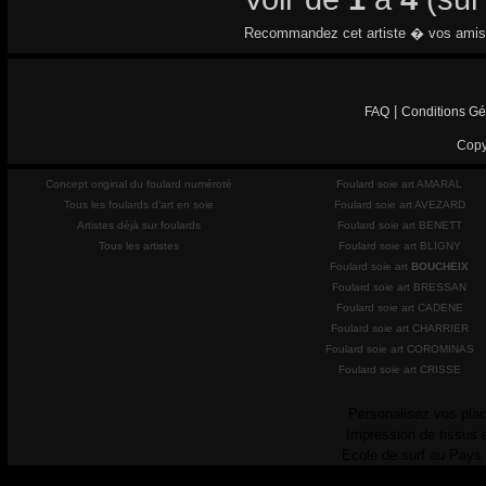
Recommandez cet artiste � vos amis
|
FAQ
Conditions Gé
Copy
Concept original du foulard numéroté
Foulard soie art AMARAL
Tous les foulards d'art en soie
Foulard soie art AVEZARD
Artistes déjà sur foulards
Foulard soie art BENETT
Tous les artistes
Foulard soie art BLIGNY
Foulard soie art
BOUCHEIX
Foulard soie art BRESSAN
Foulard soie art CADENE
Foulard soie art CHARRIER
Foulard soie art COROMINAS
Foulard soie art CRISSE
Personalisez vos plac
Impression de tissus 
Ecole de surf au Pays