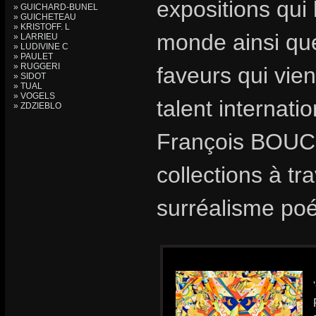
expositions qui 
» GUICHARD-BUNEL
» GUICHETEAU
» KRISTOFF. L
monde ainsi que
» LARRIEU
» LUDIVINE C
» PAULET
» RUGGERI
faveurs qui vie
» SIDOT
» TUAL
» VOGELS
talent internat
» ZDZIEBLO
François BOUCH
collections à t
surréalisme poé