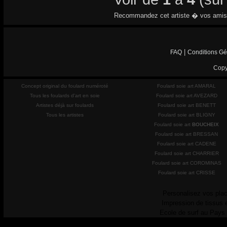
Recommandez cet artiste � vos amis
|
FAQ
Conditions Gé
Copy
Concept original du foulard numéroté
Foulard soie art AMARAL
Tous les foulards d'art en soie
Foulard soie art AVEZARD
Artistes déjà sur foulards
Foulard soie art BENETT
Tous les artistes
Foulard soie art BLIGNY
Foulard soie art
BOUCHEIX
Foulard soie art BRESSAN
Foulard soie art CADENE
Foulard soie art CHARRIER
Foulard soie art COROMINAS
Foulard soie art CRISSE
Personalisez vos plac
Impression de tissus 
Ecole de surf au Pays