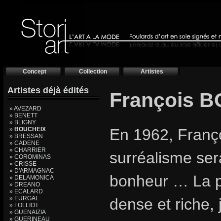
Concept
Collection
Artistes
Artistes déjà édités
François 
» AVEZARD
» BENETT
» BLIGNY
»
BOUCHEIX
En 1962, Franç
» BRESSAN
» CADENE
» CHARRIER
surréalisme ser
» COROMINAS
» CRISSE
» D'ARMAGNAC
bonheur … La 
» DELAMONICA
» DREANO
» ECALARD
» EURGAL
dense et riche, j
» FOLLIOT
» GUENAIZIA
» GUERINEAU