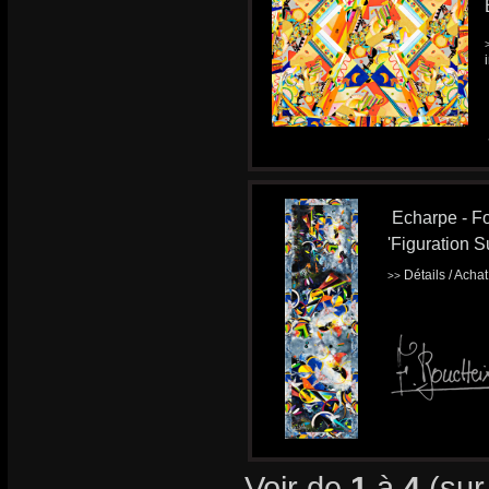
Echarpe - Fo
'Figuration Su
Détails / Acha
>>
Voir de
1
à
4
(su