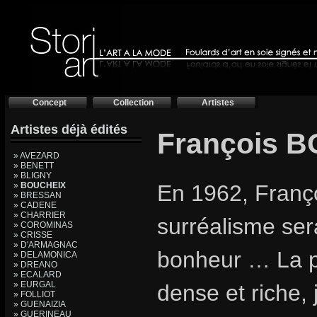
Concept
Collection
Artistes
Artistes déjà édités
François 
» AVEZARD
» BENETT
» BLIGNY
»
BOUCHEIX
En 1962, Franç
» BRESSAN
» CADENE
» CHARRIER
surréalisme ser
» COROMINAS
» CRISSE
» D'ARMAGNAC
bonheur … La 
» DELAMONICA
» DREANO
» ECALARD
» EURGAL
dense et riche, j
» FOLLIOT
» GUENAIZIA
» GUERINEAU