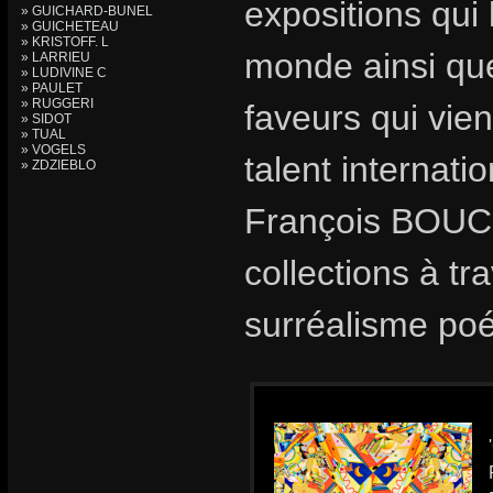
expositions qui 
» GUICHARD-BUNEL
» GUICHETEAU
» KRISTOFF. L
monde ainsi que
» LARRIEU
» LUDIVINE C
» PAULET
» RUGGERI
faveurs qui vie
» SIDOT
» TUAL
» VOGELS
talent internat
» ZDZIEBLO
François BOUCH
collections à t
surréalisme poé