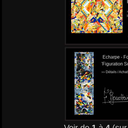
Echarpe - Fo
'Figuration Su
Détails / Acha
>>
Voir de
1
à
4
(su