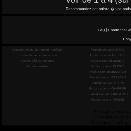
Recommandez cet artiste � vos amis
|
FAQ
Conditions Gé
Copy
Concept original du foulard numéroté
Foulard soie art AMARAL
Tous les foulards d'art en soie
Foulard soie art AVEZARD
Artistes déjà sur foulards
Foulard soie art BENETT
Tous les artistes
Foulard soie art BLIGNY
Foulard soie art
BOUCHEIX
Foulard soie art BRESSAN
Foulard soie art CADENE
Foulard soie art CHARRIER
Foulard soie art COROMINAS
Foulard soie art CRISSE
Personalisez vos plac
Impression de tissus 
Ecole de surf au Pays