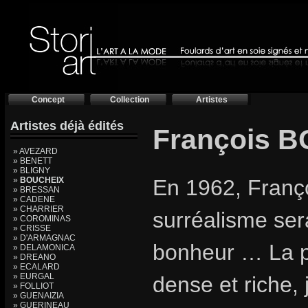
Concept
Collection
Artistes
Artistes déjà édités
François 
» AVEZARD
» BENETT
» BLIGNY
»
BOUCHEIX
En 1962, Franç
» BRESSAN
» CADENE
» CHARRIER
surréalisme ser
» COROMINAS
» CRISSE
» D'ARMAGNAC
bonheur … La 
» DELAMONICA
» DREANO
» ECALARD
» EURGAL
dense et riche, j
» FOLLIOT
» GUENAIZIA
» GUERINEAU