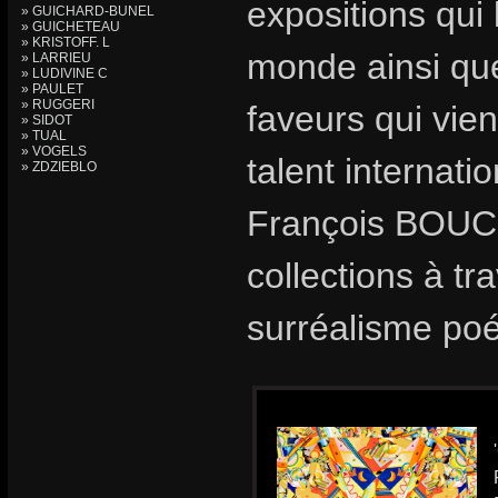
expositions qui 
» GUICHARD-BUNEL
» GUICHETEAU
» KRISTOFF. L
monde ainsi que
» LARRIEU
» LUDIVINE C
» PAULET
» RUGGERI
faveurs qui vie
» SIDOT
» TUAL
» VOGELS
talent internat
» ZDZIEBLO
François BOUCH
collections à t
surréalisme poé