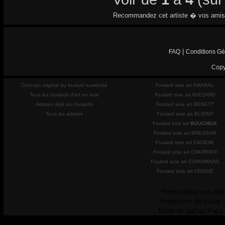
Recommandez cet artiste � vos amis
|
FAQ
Conditions Gé
Copy
Concept original du foulard numéroté
Foulard soie art AMARAL
Tous les foulards d'art en soie
Foulard soie art AVEZARD
Artistes déjà sur foulards
Foulard soie art BENETT
Tous les artistes
Foulard soie art BLIGNY
Foulard soie art
BOUCHEIX
Foulard soie art BRESSAN
Foulard soie art CADENE
Foulard soie art CHARRIER
Foulard soie art COROMINAS
Foulard soie art CRISSE
Personalisez vos plac
Impression de tissus 
Ecole de surf au Pays