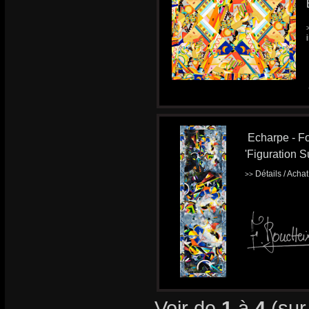
Echarpe - Fo
'Figuration Su
Détails / Acha
>>
Voir de
1
à
4
(su