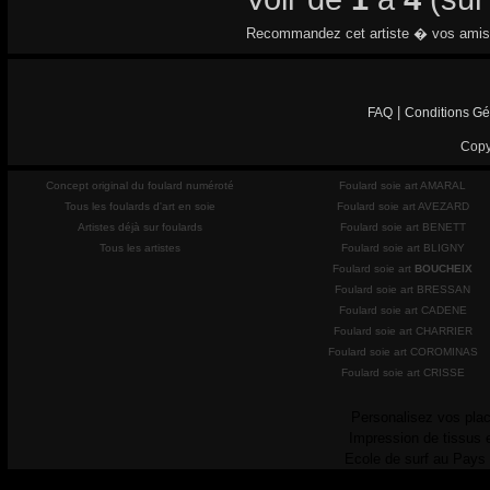
Recommandez cet artiste � vos amis
|
FAQ
Conditions Gé
Copy
Concept original du foulard numéroté
Foulard soie art AMARAL
Tous les foulards d'art en soie
Foulard soie art AVEZARD
Artistes déjà sur foulards
Foulard soie art BENETT
Tous les artistes
Foulard soie art BLIGNY
Foulard soie art
BOUCHEIX
Foulard soie art BRESSAN
Foulard soie art CADENE
Foulard soie art CHARRIER
Foulard soie art COROMINAS
Foulard soie art CRISSE
Personalisez vos plac
Impression de tissus 
Ecole de surf au Pays