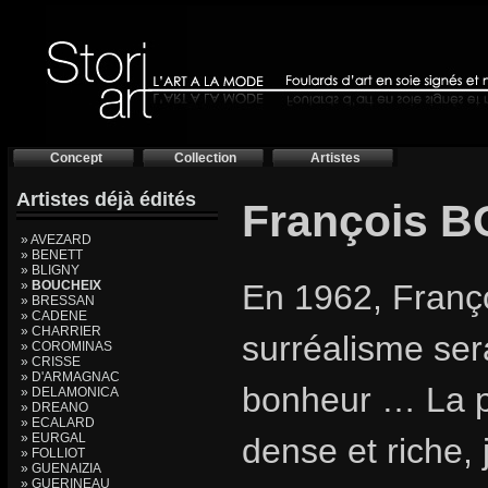
Concept
Collection
Artistes
Artistes déjà édités
François 
» AVEZARD
» BENETT
» BLIGNY
»
BOUCHEIX
En 1962, Franç
» BRESSAN
» CADENE
» CHARRIER
surréalisme ser
» COROMINAS
» CRISSE
» D'ARMAGNAC
bonheur … La 
» DELAMONICA
» DREANO
» ECALARD
» EURGAL
dense et riche, j
» FOLLIOT
» GUENAIZIA
» GUERINEAU