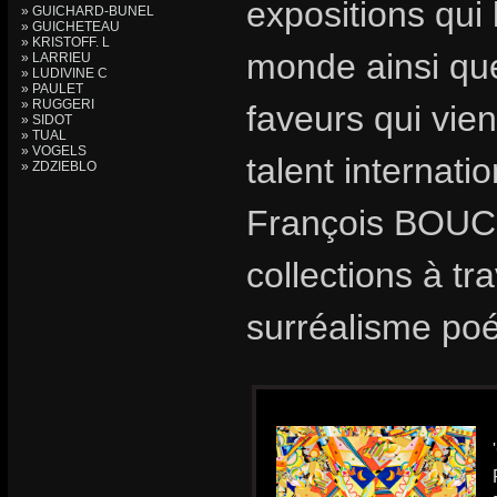
expositions qui 
» GUICHARD-BUNEL
» GUICHETEAU
» KRISTOFF. L
monde ainsi que
» LARRIEU
» LUDIVINE C
» PAULET
» RUGGERI
faveurs qui vie
» SIDOT
» TUAL
» VOGELS
talent internat
» ZDZIEBLO
François BOUCH
collections à t
surréalisme poé