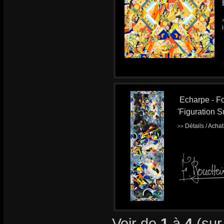
Echarpe - Fo
'Figuration Su
Détails / Acha
>>
Voir de
1
à
4
(su