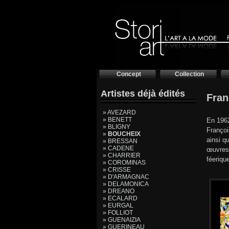
Concept
Collection
Artistes déjà édités
Fra
» AVEZARD
» BENETT
En 1962
» BLIGNY
Françoi
»
BOUCHEIX
ainsi q
» BRESSAN
» CADENE
œuvres 
» CHARRIER
féeriqu
» COROMINAS
» CRISSE
» D'ARMAGNAC
» DELAMONICA
» DREANO
» ECALARD
» EURGAL
» FOLLIOT
» GUENAIZIA
» GUERINEAU