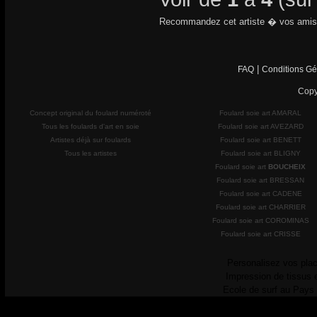
Recommandez cet artiste � vos amis
|
FAQ
Conditions Gé
Copy
Concept original du foulard numéroté
Foulard soie art AMARAL
Tous les foulards d'art en soie
Foulard soie art AVEZARD
Artistes déjà sur foulards
Foulard soie art BENETT
Tous les artistes
Foulard soie art BLIGNY
Foulard soie art
BOUCHEIX
Foulard soie art BRESSAN
Foulard soie art CADENE
Foulard soie art CHARRIER
Foulard soie art COROMINAS
Foulard soie art CRISSE
Personalisez vos plac
Impression de tissus 
Ecole de surf au Pays