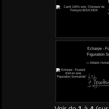
Echarpe - Fo
'Figuration Su
Détails / Acha
>>
Voir de
1
à
4
(su