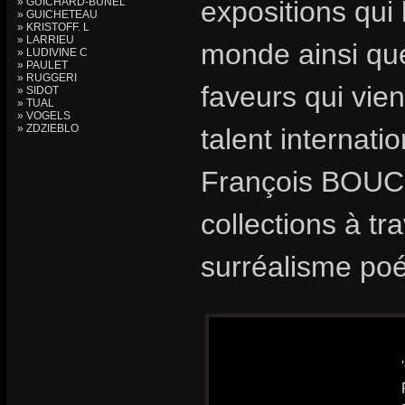
» GUICHARD-BUNEL
expositions qui 
» GUICHETEAU
» KRISTOFF. L
» LARRIEU
monde ainsi que
» LUDIVINE C
» PAULET
» RUGGERI
faveurs qui vie
» SIDOT
» TUAL
» VOGELS
» ZDZIEBLO
talent internat
François BOUCH
collections à t
surréalisme poé