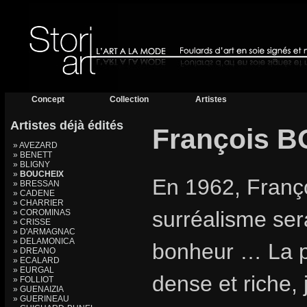
Concept
Collection
Artistes
Artistes déjà édités
François 
» AVEZARD
» BENETT
» BLIGNY
»
BOUCHEIX
En 1962, Franç
» BRESSAN
» CADENE
» CHARRIER
surréalisme ser
» COROMINAS
» CRISSE
» D'ARMAGNAC
» DELAMONICA
bonheur … La 
» DREANO
» ECALARD
» EURGAL
dense et riche, j
» FOLLIOT
» GUENAIZIA
» GUERINEAU