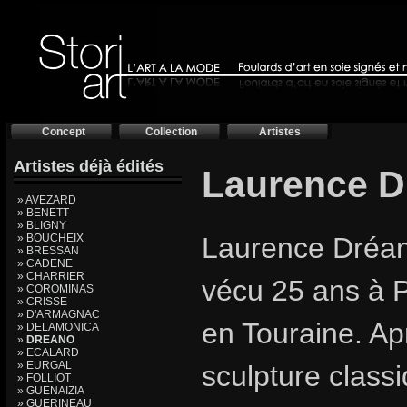
Concept
Collection
Artistes
Artistes déjà édités
Laurence 
» AVEZARD
» BENETT
» BLIGNY
» BOUCHEIX
Laurence Dréano
» BRESSAN
» CADENE
» CHARRIER
vécu 25 ans à Pa
» COROMINAS
» CRISSE
» D'ARMAGNAC
en Touraine. Ap
» DELAMONICA
»
DREANO
» ECALARD
» EURGAL
sculpture class
» FOLLIOT
» GUENAIZIA
» GUERINEAU