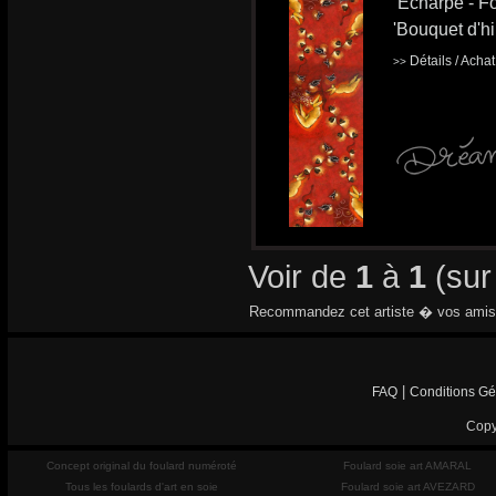
Echarpe - Fo
'Bouquet d'hi
Détails / Acha
>>
Voir de
1
à
1
(su
Recommandez cet artiste � vos amis
|
FAQ
Conditions Gé
Copy
Concept original du foulard numéroté
Foulard soie art AMARAL
Tous les foulards d'art en soie
Foulard soie art AVEZARD