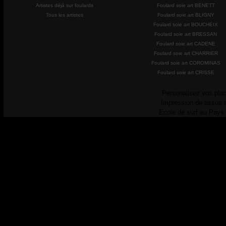
Artistes déjà sur foulards
Foulard soie art BENETT
Tous les artistes
Foulard soie art BLIGNY
Foulard soie art BOUCHEIX
Foulard soie art BRESSAN
Foulard soie art CADENE
Foulard soie art CHARRIER
Foulard soie art COROMINAS
Foulard soie art CRISSE
Personalisez vos plac
Impression de tissus 
Ecole de surf au Pays