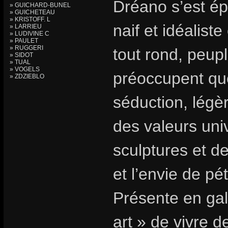
Dréano s’est ép
» GUICHARD-BUNEL
» GUICHETEAU
» KRISTOFF. L
naif et idéalist
» LARRIEU
» LUDIVINE C
» PAULET
» RUGGERI
tout rond, peup
» SIDOT
» TUAL
» VOGELS
préoccupent que
» ZDZIEBLO
séduction, légèr
des valeurs univ
sculptures et d
et l’envie de péti
Présente en gal
art » de vivre d