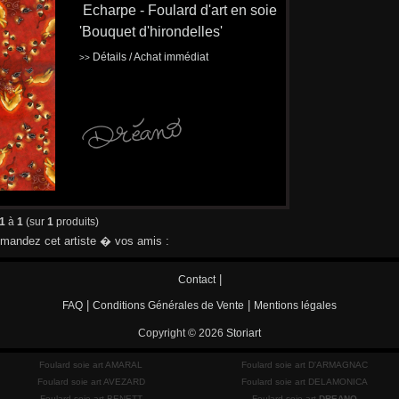
Echarpe - Foulard d'art en soie
'Bouquet d'hirondelles'
Détails / Achat immédiat
>>
1
à
1
(sur
1
produits)
andez cet artiste � vos amis :
|
Contact
|
|
FAQ
Conditions Générales de Vente
Mentions légales
Copyright © 2026
Storiart
Foulard soie art AMARAL
Foulard soie art D'ARMAGNAC
Foulard soie art AVEZARD
Foulard soie art DELAMONICA
Foulard soie art BENETT
Foulard soie art
DREANO