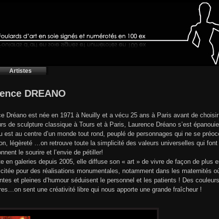
Artistes
rence DREANO
e Dréano est née en 1971 à Neuilly et a vécu 25 ans à Paris avant de choisir d
rs de sculpture classique à Tours et à Paris, Laurence Dréano s’est épanouie 
eu est au centre d’un monde tout rond, peuplé de personnages qui ne se préocc
on, légèreté …on retrouve toute la simplicité des valeurs universelles qui fon
nnent le sourire et l’envie de pétiller!
e en galeries depuis 2005, elle diffuse son « art » de vivre de façon de plus
licitée pour des réalisations monumentales, notamment dans les maternités où
ntes et pleines d’humour séduisent le personnel et les patients ! Des couleurs
res…on sent une créativité libre qui nous apporte une grande fraîcheur !