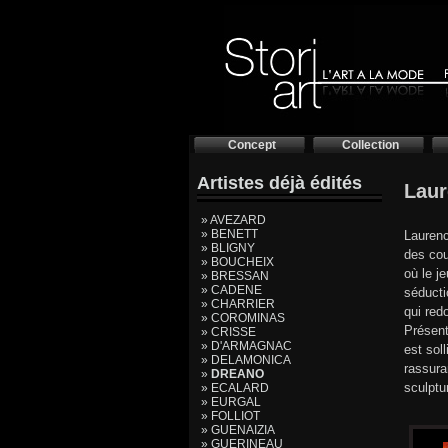
Concept
Collection
Artistes déjà édités
Lau
» AVEZARD
» BENETT
Laurenc
» BLIGNY
des cou
» BOUCHEIX
où le j
» BRESSAN
» CADENE
séducti
» CHARRIER
qui redo
» COROMINAS
Présent
» CRISSE
» D'ARMAGNAC
est sol
» DELAMONICA
rassura
»
DREANO
sculptu
» ECALARD
» EURGAL
» FOLLIOT
» GUENAIZIA
» GUERINEAU