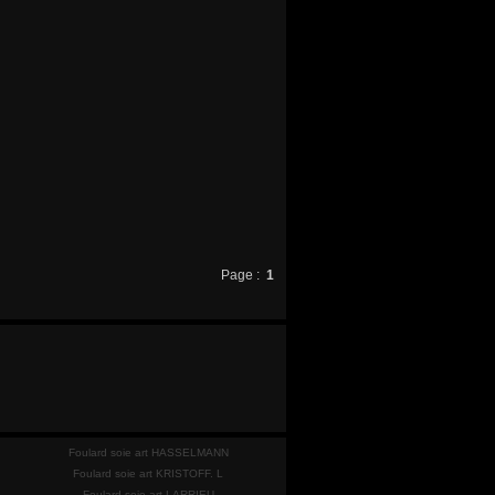
Page :
1
Foulard soie art HASSELMANN
Foulard soie art KRISTOFF. L
Foulard soie art LARRIEU