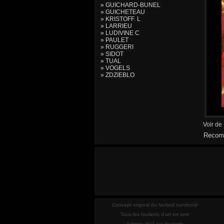
» GUICHARD-BUNEL
» GUICHETEAU
» KRISTOFF. L
» LARRIEU
» LUDIVINE C
» PAULET
» RUGGERI
» SIDOT
» TUAL
» VOGELS
» ZDZIEBLO
Voir de
Recomm
Concept original du foulard numéroté
Tous les foulards d'art en soie
Artistes déjà sur foulards