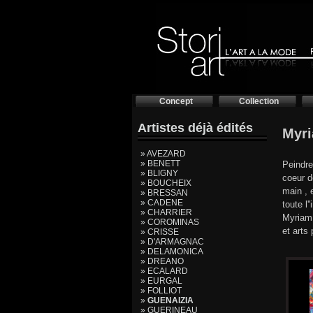
Concept
Collection
Artistes déjà édités
Myr
» AVEZARD
» BENETT
Peindre
» BLIGNY
coeur d
» BOUCHEIX
main , 
» BRESSAN
» CADENE
toute l
» CHARRIER
Myriam 
» COROMINAS
et arts
» CRISSE
» D'ARMAGNAC
» DELAMONICA
» DREANO
» ECALARD
» EURGAL
» FOLLIOT
»
GUENAIZIA
» GUERINEAU