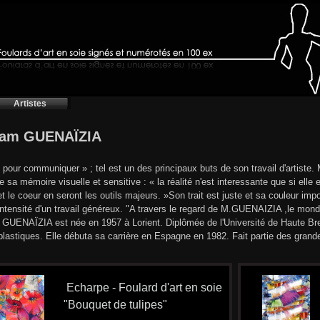
Artistes
iam GUENAÏZIA
 pour communiquer » ; tel est un des principaux buts de son travail d'artiste.
e sa mémoire visuelle et sensitive : « la réalité n'est interessante que si elle
et le coeur en seront les outils majeurs. »Son trait est juste et sa couleur i
''intensité d'un travail généreux. "A travers le regard de M.GUENAIZIA ,le mo
GUENAÏZIA est née en 1957 à Lorient. Diplômée de l'Université de Haute Bret
 plastiques. Elle débuta sa carrière en Espagne en 1982. Fait partie des grande
Echarpe - Foulard d'art en soie
"Bouquet de tulipes"