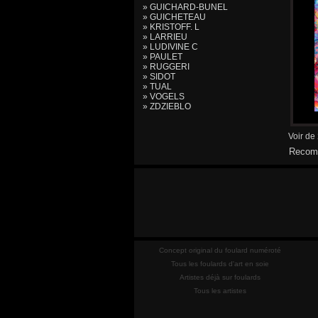
» GUICHARD-BUNEL
» GUICHETEAU
» KRISTOFF. L
» LARRIEU
» LUDIVINE C
» PAULET
» RUGGERI
» SIDOT
» TUAL
» VOGELS
» ZDZIEBLO
Voir de
Recomm
Concept original du foulard numéroté
Tous les foulards d'art en soie
Artistes déjà sur foulards
Tous les artistes