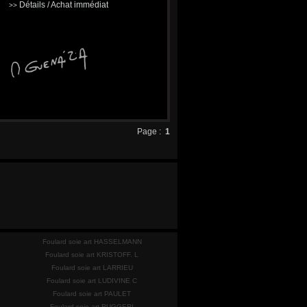
Détails / Achat immédiat
>>
Page :
1
Foulard soie art HASSELMANN
Foulard soie art KRISTOFF. L
Foulard soie art LARRIEU
Foulard soie art LUDIVINE C
Foulard soie art PAULET
Foulard soie art RUGGERI