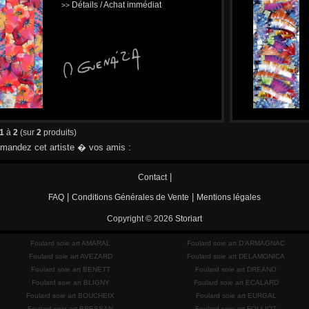
Détails / Achat immédiat
>>
1
à
2
(sur
2
produits)
andez cet artiste � vos amis :
|
Contact
|
|
FAQ
Conditions Générales de Vente
Mentions légales
Copyright © 2026
Storiart
Foulard soie art AMARAL
Foulard soie art D'ARMAGNAC
Foulard soie art AVEZARD
Foulard soie art DELAMONICA
Foulard soie art BENETT
Foulard soie art DREANO
Foulard soie art BLIGNY
Foulard soie art ECALARD
Foulard soie art BOUCHEIX
Foulard soie art EURGAL
Foulard soie art BRESSAN
Foulard soie art FOLLIOT