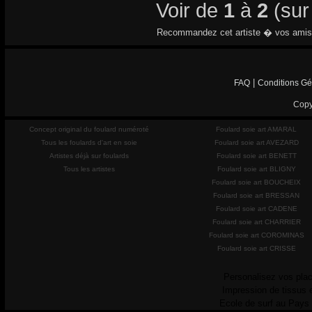
Voir de
1
à
2
(su
Recommandez cet artiste � vos amis
|
FAQ
Conditions Gé
Copy
Concept original du foulard numéroté
Foulard soie art AMARAL
Tous les foulards d'art en soie
Foulard soie art AVEZARD
Artistes déjà sur foulards
Foulard soie art BENETT
Tous les artistes
Foulard soie art BLIGNY
Foulard soie art BOUCHEIX
Foulard soie art BRESSAN
Foulard soie art CADENE
Foulard soie art CHARRIER
Foulard soie art COROMINAS
Foulard soie art CRISSE
Personalisez vos plac
Impression de tissus 
Ecole de surf au Pays