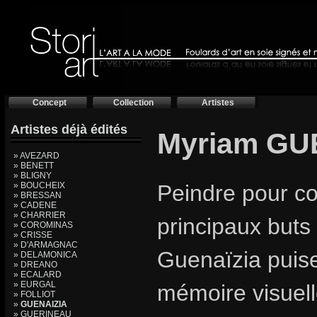
Concept
Collection
Artistes
Artistes déjà édités
Myriam GU
» AVEZARD
» BENETT
» BLIGNY
» BOUCHEIX
Peindre pour co
» BRESSAN
» CADENE
» CHARRIER
principaux buts 
» COROMINAS
» CRISSE
» D'ARMAGNAC
Guenaïzia puise
» DELAMONICA
» DREANO
» ECALARD
» EURGAL
mémoire visuelle 
» FOLLIOT
»
GUENAIZIA
» GUERINEAU