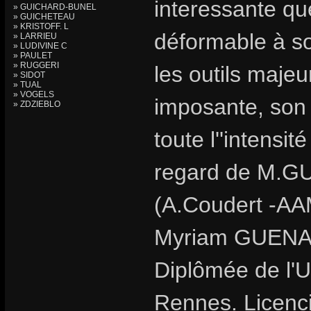
interessante que
» GUICHARD-BUNEL
» GUICHETEAU
» KRISTOFF. L
déformable à so
» LARRIEU
» LUDIVINE C
» PAULET
» RUGGERI
les outils majeu
» SIDOT
» TUAL
» VOGELS
imposante, son 
» ZDZIEBLO
toute l''intensit
regard de M.GU
(A.Coudert -AA
Myriam GUENAÏZ
Diplômée de l'U
Rennes. Licencié