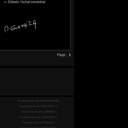
Détails / Achat immédiat
>>
Page :
1
Foulard soie art HASSELMANN
Foulard soie art KRISTOFF. L
Foulard soie art LARRIEU
Foulard soie art LUDIVINE C
Foulard soie art PAULET
Foulard soie art RUGGERI