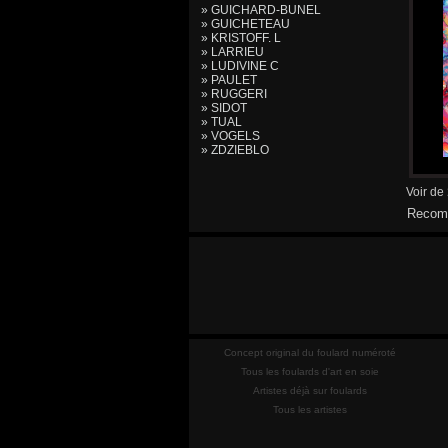
» GUICHARD-BUNEL
» GUICHETEAU
» KRISTOFF. L
» LARRIEU
» LUDIVINE C
» PAULET
» RUGGERI
» SIDOT
» TUAL
» VOGELS
» ZDZIEBLO
Voir de
Recomm
Concept original du foulard numéroté
Tous les foulards d'art en soie
Artistes déjà sur foulards
Tous les artistes