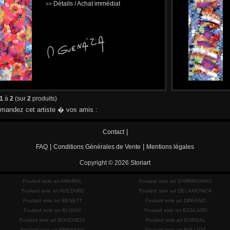
Détails / Achat immédiat
>>
1
à
2
(sur
2
produits)
andez cet artiste � vos amis :
|
Contact
|
|
FAQ
Conditions Générales de Vente
Mentions légales
Copyright © 2026
Storiart
Foulard soie art AMARAL
Foulard soie art D'ARMAGNAC
Foulard soie art AVEZARD
Foulard soie art DELAMONICA
Foulard soie art BENETT
Foulard soie art DREANO
Foulard soie art BLIGNY
Foulard soie art ECALARD
Foulard soie art BOUCHEIX
Foulard soie art EURGAL
Foulard soie art BRESSAN
Foulard soie art FOLLIOT