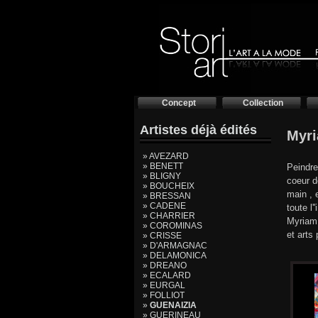
Concept
Collection
Artistes déjà édités
Myr
» AVEZARD
» BENETT
Peindre
» BLIGNY
coeur d
» BOUCHEIX
main , 
» BRESSAN
» CADENE
toute l
» CHARRIER
Myriam 
» COROMINAS
et arts
» CRISSE
» D'ARMAGNAC
» DELAMONICA
» DREANO
» ECALARD
» EURGAL
» FOLLIOT
»
GUENAIZIA
» GUERINEAU