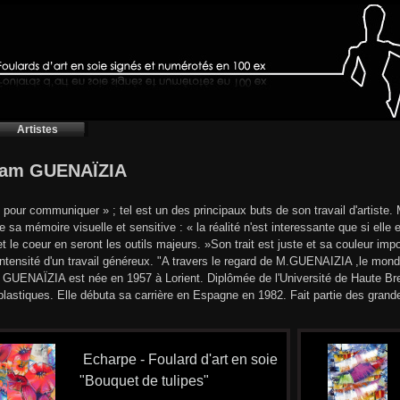
Artistes
iam GUENAÏZIA
 pour communiquer » ; tel est un des principaux buts de son travail d'artiste.
e sa mémoire visuelle et sensitive : « la réalité n'est interessante que si elle
et le coeur en seront les outils majeurs. »Son trait est juste et sa couleur i
''intensité d'un travail généreux. "A travers le regard de M.GUENAIZIA ,le mo
GUENAÏZIA est née en 1957 à Lorient. Diplômée de l'Université de Haute Bret
 plastiques. Elle débuta sa carrière en Espagne en 1982. Fait partie des grande
Echarpe - Foulard d'art en soie
"Bouquet de tulipes"