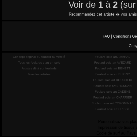
Voir de
1
à
2
(su
Recommandez cet artiste � vos amis
|
FAQ
Conditions Gé
Copy
Concept original du foulard numéroté
Foulard soie art AMARAL
Tous les foulards d'art en soie
Foulard soie art AVEZARD
Artistes déjà sur foulards
Foulard soie art BENETT
Tous les artistes
Foulard soie art BLIGNY
Foulard soie art BOUCHEIX
Foulard soie art BRESSAN
Foulard soie art CADENE
Foulard soie art CHARRIER
Foulard soie art COROMINAS
Foulard soie art CRISSE
Personalisez vos plac
Impression de tissus 
Ecole de surf au Pays