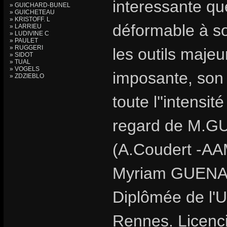
interessante que
» GUICHARD-BUNEL
» GUICHETEAU
» KRISTOFF. L
déformable à so
» LARRIEU
» LUDIVINE C
» PAULET
» RUGGERI
les outils majeu
» SIDOT
» TUAL
» VOGELS
imposante, son 
» ZDZIEBLO
toute l''intensit
regard de M.GU
(A.Coudert -AA
Myriam GUENAÏZ
Diplômée de l'U
Rennes. Licencié