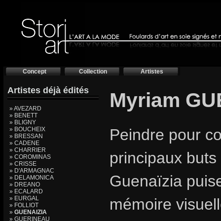
Concept
Collection
Artistes
Artistes déjà édités
Myriam GU
» AVEZARD
» BENETT
» BLIGNY
» BOUCHEIX
Peindre pour co
» BRESSAN
» CADENE
» CHARRIER
principaux buts 
» COROMINAS
» CRISSE
» D'ARMAGNAC
Guenaïzia puise
» DELAMONICA
» DREANO
» ECALARD
» EURGAL
mémoire visuelle 
» FOLLIOT
»
GUENAIZIA
» GUERINEAU