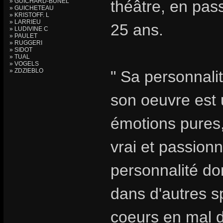
» GUICHARD-BUNEL
théâtre, en pa
» GUICHETEAU
» KRISTOFF. L
» LARRIEU
25 ans.
» LUDIVINE C
» PAULET
» RUGGERI
» SIDOT
» TUAL
» VOGELS
» ZDZIEBLO
" Sa personnalit
son oeuvre est u
émotions pures,
vrai et passionn
personnalité do
dans d'autres s
coeurs en mal d