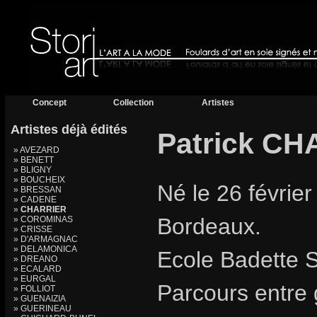
Concept
Collection
Artistes
Artistes déjà édités
Patrick C
» AVEZARD
» BENETT
» BLIGNY
» BOUCHEIX
Né le 26 février
» BRESSAN
» CADENE
»
CHARRIER
Bordeaux.
» COROMINAS
» CRISSE
» D'ARMAGNAC
» DELAMONICA
Ecole Badette 
» DREANO
» ECALARD
» EURGAL
Parcours entre 
» FOLLIOT
» GUENAIZIA
» GUERINEAU