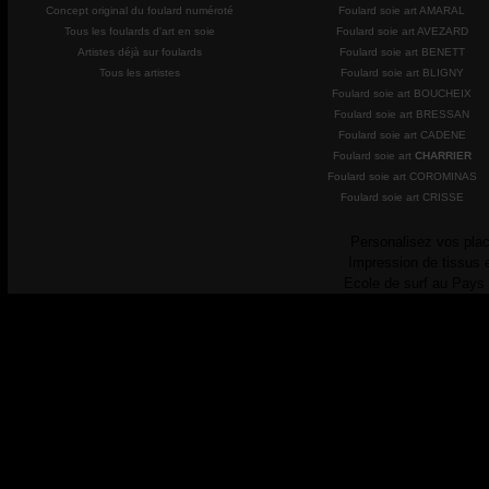
Concept original du foulard numéroté
Foulard soie art AMARAL
Tous les foulards d'art en soie
Foulard soie art AVEZARD
Artistes déjà sur foulards
Foulard soie art BENETT
Tous les artistes
Foulard soie art BLIGNY
Foulard soie art BOUCHEIX
Foulard soie art BRESSAN
Foulard soie art CADENE
Foulard soie art
CHARRIER
Foulard soie art COROMINAS
Foulard soie art CRISSE
Personalisez vos plac
Impression de tissus 
Ecole de surf au Pays