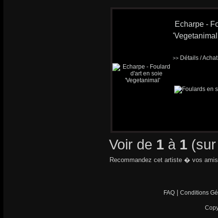
Echarpe - Fo
'Vegetanimal
Détails / Acha
>>
Voir de
1
à
1
(su
Recommandez cet artiste � vos amis
|
FAQ
Conditions Gé
Copy