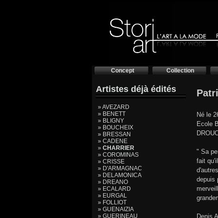
Concept
Collection
Artistes déjà édités
Patr
» AVEZARD
» BENETT
Né le 2
» BLIGNY
Ecole B
» BOUCHEIX
DROUOT
» BRESSAN
» CADENE
»
CHARRIER
" Sa pe
» COROMINAS
fait qu
» CRISSE
» D'ARMAGNAC
d'autre
» DELAMONICA
depuis 
» DREANO
merveil
» ECALARD
» EURGAL
grandem
» FOLLIOT
» GUENAIZIA
» GUERINEAU
Denis