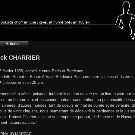
Artistes
ick CHARRIER
6 février 1958, domicilié entre Paris et Bordeaux.
adette Serbat et Beaux Arts de Bordeaux Parcours entre galeries et divers sa
, depuis environ 25 ans.
rsonnalité a séduit puisque l'intégralité de son oeuvre est un livre ouvert sur 
'il est un homme vrai et passionné, nature, sans artifice, sa personnalité donc
s sphères, d'autres mondes, tant de coeurs en mal de pureté et de véracité, de
plus de vingt cinq ans, nous permettant de découvrir la pertinence et la juste
leux. Patrick Charrier a laissé son empreinte partout, de France et de Navarre
ent reconnaissants."
 ARNAUD-MARZAC