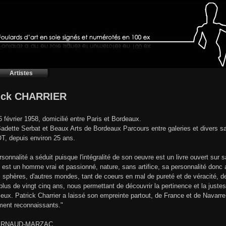
Artistes
ick CHARRIER
6 février 1958, domicilié entre Paris et Bordeaux.
adette Serbat et Beaux Arts de Bordeaux Parcours entre galeries et divers sa
, depuis environ 25 ans.
rsonnalité a séduit puisque l'intégralité de son oeuvre est un livre ouvert sur 
'il est un homme vrai et passionné, nature, sans artifice, sa personnalité donc
s sphères, d'autres mondes, tant de coeurs en mal de pureté et de véracité, de
plus de vingt cinq ans, nous permettant de découvrir la pertinence et la juste
leux. Patrick Charrier a laissé son empreinte partout, de France et de Navarre
ent reconnaissants."
 ARNAUD-MARZAC