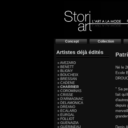
Concept
Collection
Artistes déjà édités
Patr
» AVEZARD
» BENETT
Né le 2
» BLIGNY
Ecole B
» BOUCHEIX
DROUOT
» BRESSAN
» CADENE
»
CHARRIER
" Sa pe
» COROMINAS
fait qu
» CRISSE
» D'ARMAGNAC
d'autre
» DELAMONICA
depuis 
» DREANO
merveil
» ECALARD
» EURGAL
grandem
» FOLLIOT
» GUENAIZIA
» GUERINEAU
Denis