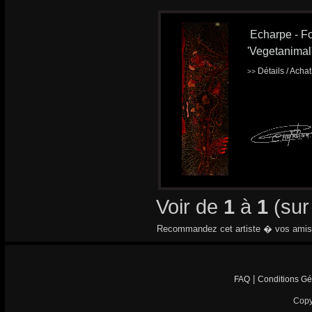
Echarpe - Fo
'Vegetanimal
Détails / Acha
>>
Voir de
1
à
1
(su
Recommandez cet artiste � vos amis
|
FAQ
Conditions Gé
Copy