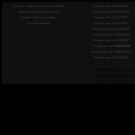
Concept original du foulard numéroté
Foulard soie art AMARAL
Tous les foulards d'art en soie
Foulard soie art AVEZARD
Artistes déjà sur foulards
Foulard soie art BENETT
Tous les artistes
Foulard soie art BLIGNY
Foulard soie art BOUCHEIX
Foulard soie art BRESSAN
Foulard soie art CADENE
Foulard soie art
CHARRIER
Foulard soie art COROMINAS
Foulard soie art CRISSE
Personalisez vos plac
Impression de tissus 
Ecole de surf au Pays