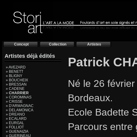
Concept
Collection
Artistes
Artistes déjà édités
Patrick C
» AVEZARD
» BENETT
» BLIGNY
» BOUCHEIX
Né le 26 février
» BRESSAN
» CADENE
»
CHARRIER
Bordeaux.
» COROMINAS
» CRISSE
» D'ARMAGNAC
Ecole Badette 
» DELAMONICA
» DREANO
» ECALARD
» EURGAL
Parcours entre 
» FOLLIOT
» GUENAIZIA
» GUERINEAU