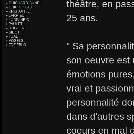
théâtre, en pa
» GUICHARD-BUNEL
» GUICHETEAU
» KRISTOFF. L
25 ans.
» LARRIEU
» LUDIVINE C
» PAULET
» RUGGERI
» SIDOT
» TUAL
» VOGELS
" Sa personnalit
» ZDZIEBLO
son oeuvre est u
émotions pures,
vrai et passionn
personnalité do
dans d'autres s
coeurs en mal d