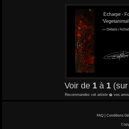
Echarpe - Fo
'Vegetanimal
Détails / Acha
>>
Voir de
1
à
1
(su
Recommandez cet artiste � vos amis
|
FAQ
Conditions Gé
Copy