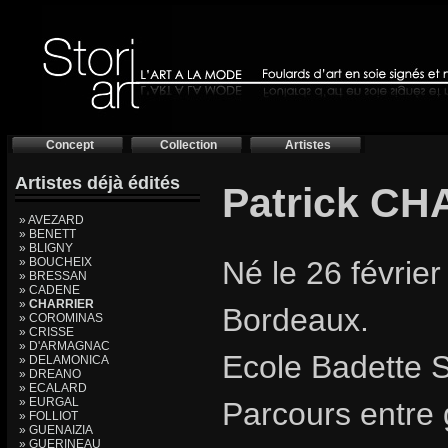
Concept
Collection
Artistes
Artistes déjà édités
Patrick C
» AVEZARD
» BENETT
» BLIGNY
» BOUCHEIX
Né le 26 février
» BRESSAN
» CADENE
»
CHARRIER
Bordeaux.
» COROMINAS
» CRISSE
» D'ARMAGNAC
Ecole Badette 
» DELAMONICA
» DREANO
» ECALARD
» EURGAL
Parcours entre 
» FOLLIOT
» GUENAIZIA
» GUERINEAU