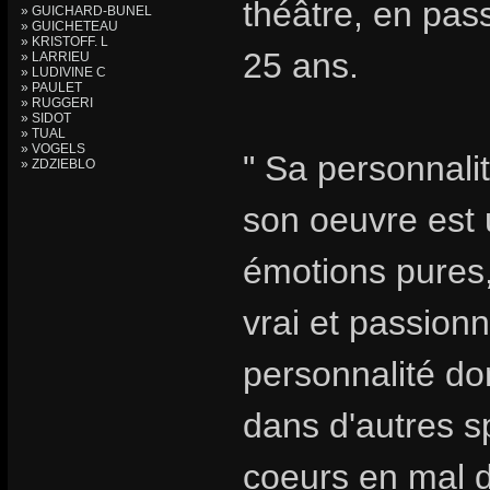
théâtre, en pa
» GUICHARD-BUNEL
» GUICHETEAU
» KRISTOFF. L
25 ans.
» LARRIEU
» LUDIVINE C
» PAULET
» RUGGERI
» SIDOT
» TUAL
» VOGELS
" Sa personnalit
» ZDZIEBLO
son oeuvre est u
émotions pures,
vrai et passionn
personnalité do
dans d'autres s
coeurs en mal d