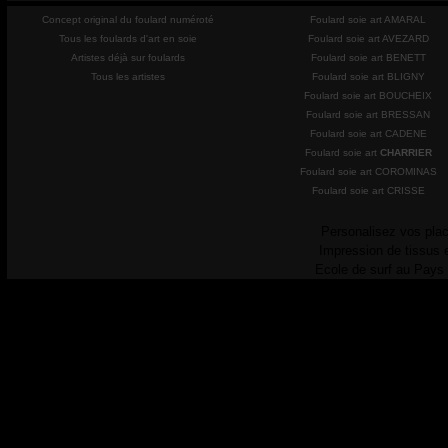
Concept original du foulard numéroté
Foulard soie art AMARAL
Tous les foulards d'art en soie
Foulard soie art AVEZARD
Artistes déjà sur foulards
Foulard soie art BENETT
Tous les artistes
Foulard soie art BLIGNY
Foulard soie art BOUCHEIX
Foulard soie art BRESSAN
Foulard soie art CADENE
Foulard soie art
CHARRIER
Foulard soie art COROMINAS
Foulard soie art CRISSE
Personalisez vos plac
Impression de tissus 
Ecole de surf au Pays