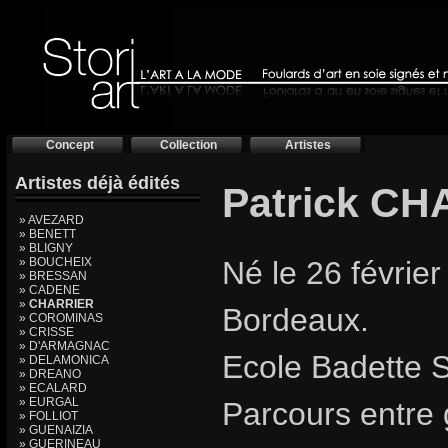
Concept
Collection
Artistes
Artistes déjà édités
Patrick C
» AVEZARD
» BENETT
» BLIGNY
» BOUCHEIX
Né le 26 février
» BRESSAN
» CADENE
»
CHARRIER
Bordeaux.
» COROMINAS
» CRISSE
» D'ARMAGNAC
Ecole Badette 
» DELAMONICA
» DREANO
» ECALARD
» EURGAL
Parcours entre 
» FOLLIOT
» GUENAIZIA
» GUERINEAU