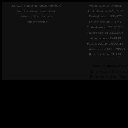
Concept original du foulard numéroté
Foulard soie art AMARAL
Tous les foulards d'art en soie
Foulard soie art AVEZARD
Artistes déjà sur foulards
Foulard soie art BENETT
Tous les artistes
Foulard soie art BLIGNY
Foulard soie art BOUCHEIX
Foulard soie art BRESSAN
Foulard soie art CADENE
Foulard soie art
CHARRIER
Foulard soie art COROMINAS
Foulard soie art CRISSE
Personalisez vos plac
Impression de tissus 
Ecole de surf au Pays