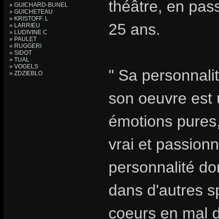
théâtre, en pa
» GUICHARD-BUNEL
» GUICHETEAU
» KRISTOFF. L
25 ans.
» LARRIEU
» LUDIVINE C
» PAULET
» RUGGERI
» SIDOT
» TUAL
» VOGELS
" Sa personnalit
» ZDZIEBLO
son oeuvre est u
émotions pures,
vrai et passionn
personnalité do
dans d'autres s
coeurs en mal d