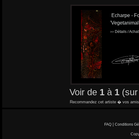
Echarpe - Fo
'Vegetanimal
Détails / Acha
>>
Voir de
1
à
1
(su
Recommandez cet artiste � vos amis
|
FAQ
Conditions Gé
Copy