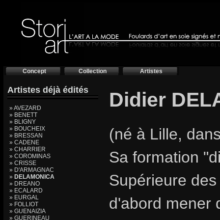
Concept
Collection
Artistes
Artistes déjà édités
Didier DEL
» AVEZARD
» BENETT
» BLIGNY
» BOUCHEIX
(né à Lille, dan
» BRESSAN
» CADENE
» CHARRIER
Sa formation "d
» COROMINAS
» CRISSE
» D'ARMAGNAC
Supérieure des Ar
»
DELAMONICA
» DREANO
» ECALARD
» EURGAL
d'abord mener de
» FOLLIOT
» GUENAIZIA
» GUERINEAU