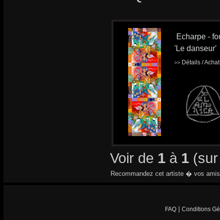
Echarpe - fou
'Le danseur'
Détails / Acha
>>
Voir de
1
à
1
(su
Recommandez cet artiste � vos amis
|
FAQ
Conditions Gé