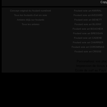
Copy
Concept original du foulard numéroté
Foulard soie art AMARAL
Tous les foulards d'art en soie
Foulard soie art AVEZARD
Artistes déjà sur foulards
Foulard soie art BENETT
Tous les artistes
Foulard soie art BLIGNY
Foulard soie art BOUCHEIX
Foulard soie art BRESSAN
Foulard soie art CADENE
Foulard soie art CHARRIER
Foulard soie art COROMINAS
Foulard soie art CRISSE
Personalisez vos plac
Impression de tissus 
Ecole de surf au Pays