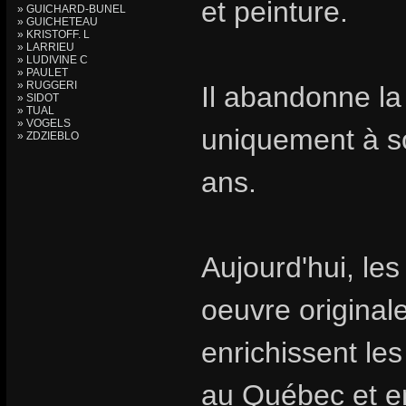
et peinture.
» GUICHARD-BUNEL
» GUICHETEAU
» KRISTOFF. L
» LARRIEU
» LUDIVINE C
» PAULET
» RUGGERI
Il abandonne la
» SIDOT
» TUAL
» VOGELS
uniquement à s
» ZDZIEBLO
ans.
Aujourd'hui, les
oeuvre original
enrichissent les
au Québec et e