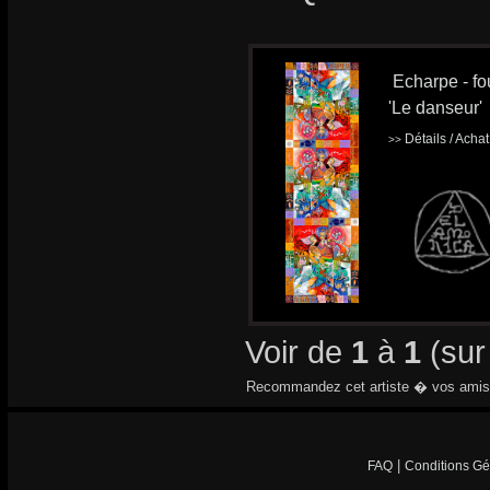
Echarpe - fou
'Le danseur'
Détails / Acha
>>
Voir de
1
à
1
(su
Recommandez cet artiste � vos amis
|
FAQ
Conditions Gé