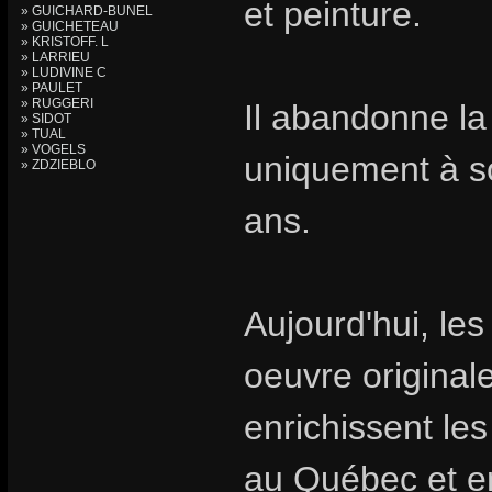
et peinture.
» GUICHARD-BUNEL
» GUICHETEAU
» KRISTOFF. L
» LARRIEU
» LUDIVINE C
» PAULET
» RUGGERI
Il abandonne la
» SIDOT
» TUAL
» VOGELS
uniquement à s
» ZDZIEBLO
ans.
Aujourd'hui, les
oeuvre original
enrichissent les
au Québec et e