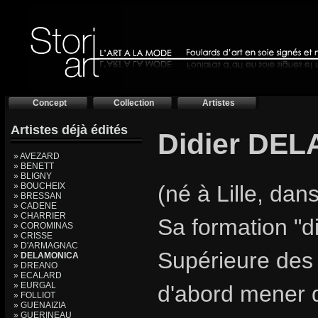
Concept
Collection
Artistes
Artistes déjà édités
Didier DEL
» AVEZARD
» BENETT
» BLIGNY
» BOUCHEIX
(né à Lille, dan
» BRESSAN
» CADENE
» CHARRIER
Sa formation "d
» COROMINAS
» CRISSE
» D'ARMAGNAC
Supérieure des Ar
»
DELAMONICA
» DREANO
» ECALARD
» EURGAL
d'abord mener de
» FOLLIOT
» GUENAIZIA
» GUERINEAU