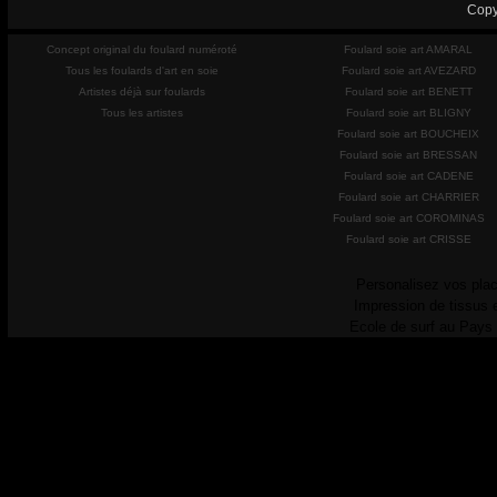
Copy
Concept original du foulard numéroté
Foulard soie art AMARAL
Tous les foulards d'art en soie
Foulard soie art AVEZARD
Artistes déjà sur foulards
Foulard soie art BENETT
Tous les artistes
Foulard soie art BLIGNY
Foulard soie art BOUCHEIX
Foulard soie art BRESSAN
Foulard soie art CADENE
Foulard soie art CHARRIER
Foulard soie art COROMINAS
Foulard soie art CRISSE
Personalisez vos plac
Impression de tissus 
Ecole de surf au Pays