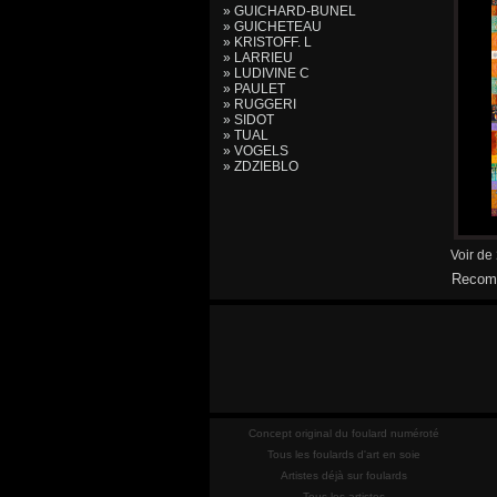
» GUICHARD-BUNEL
» GUICHETEAU
» KRISTOFF. L
» LARRIEU
» LUDIVINE C
» PAULET
» RUGGERI
» SIDOT
» TUAL
» VOGELS
» ZDZIEBLO
Voir de
Recomm
Concept original du foulard numéroté
Tous les foulards d'art en soie
Artistes déjà sur foulards
Tous les artistes