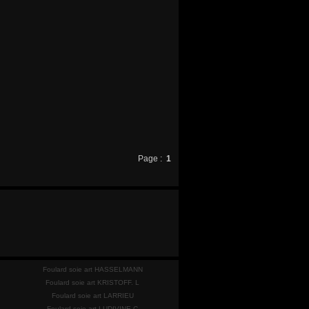
Page :
1
Foulard soie art HASSELMANN
Foulard soie art KRISTOFF. L
Foulard soie art LARRIEU
Foulard soie art LUDIVINE C