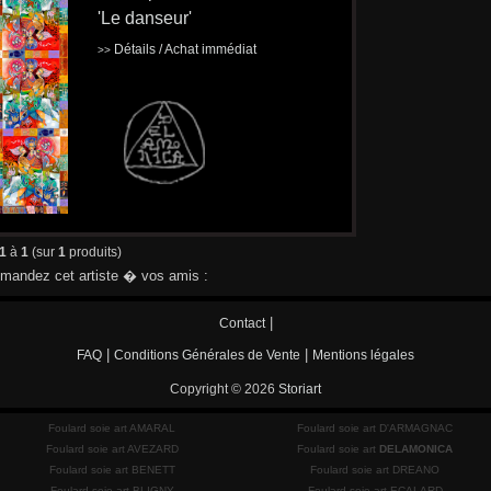
'Le danseur'
Détails / Achat immédiat
>>
1
à
1
(sur
1
produits)
andez cet artiste � vos amis :
|
Contact
|
|
FAQ
Conditions Générales de Vente
Mentions légales
Copyright © 2026
Storiart
Foulard soie art AMARAL
Foulard soie art D'ARMAGNAC
Foulard soie art AVEZARD
Foulard soie art
DELAMONICA
Foulard soie art BENETT
Foulard soie art DREANO
Foulard soie art BLIGNY
Foulard soie art ECALARD