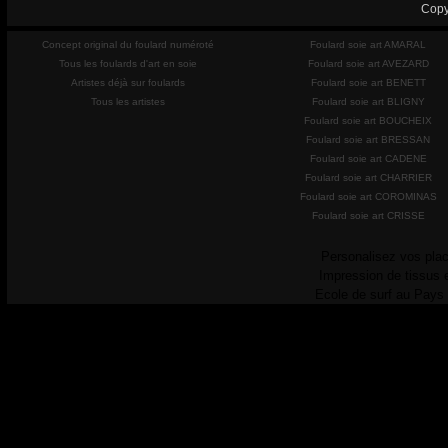
Copy
Concept original du foulard numéroté
Foulard soie art AMARAL
Tous les foulards d'art en soie
Foulard soie art AVEZARD
Artistes déjà sur foulards
Foulard soie art BENETT
Tous les artistes
Foulard soie art BLIGNY
Foulard soie art BOUCHEIX
Foulard soie art BRESSAN
Foulard soie art CADENE
Foulard soie art CHARRIER
Foulard soie art COROMINAS
Foulard soie art CRISSE
Personalisez vos plac
Impression de tissus 
Ecole de surf au Pays