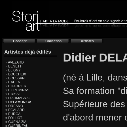
Concept
Collection
Artistes
Artistes déjà édités
Didier DEL
» AVEZARD
» BENETT
» BLIGNY
» BOUCHEIX
(né à Lille, dan
» BRESSAN
» CADENE
» CHARRIER
Sa formation "d
» COROMINAS
» CRISSE
» D'ARMAGNAC
Supérieure des Ar
»
DELAMONICA
» DREANO
» ECALARD
» EURGAL
d'abord mener de
» FOLLIOT
» GUENAIZIA
» GUERINEAU