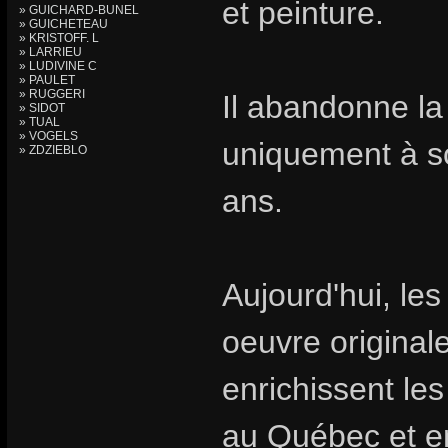
et peinture.
» GUICHARD-BUNEL
» GUICHETEAU
» KRISTOFF. L
» LARRIEU
» LUDIVINE C
» PAULET
» RUGGERI
Il abandonne la
» SIDOT
» TUAL
» VOGELS
uniquement à s
» ZDZIEBLO
ans.
Aujourd'hui, les
oeuvre original
enrichissent les
au Québec et e