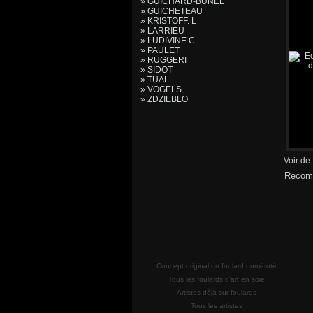
» GUICHARD-BUNEL
» GUICHETEAU
» KRISTOFF. L
» LARRIEU
» LUDIVINE C
» PAULET
» RUGGERI
» SIDOT
» TUAL
» VOGELS
» ZDZIEBLO
Voir de
Recomm
Concept original du foulard numéroté
Tous les foulards d'art en soie
Artistes déjà sur foulards
Tous les artistes