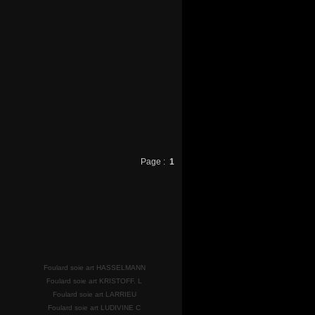
Page :
1
Foulard soie art HASSELMANN
Foulard soie art KRISTOFF. L
Foulard soie art LARRIEU
Foulard soie art LUDIVINE C