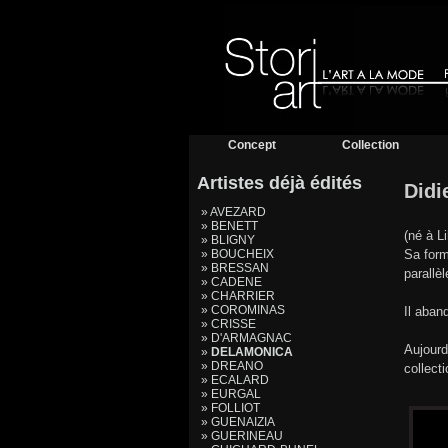
Concept
Collection
Artistes déjà édités
Didi
» AVEZARD
» BENETT
(né à L
» BLIGNY
» BOUCHEIX
Sa form
» BRESSAN
parallèl
» CADENE
» CHARRIER
» COROMINAS
Il aban
» CRISSE
» D'ARMAGNAC
Aujourd
»
DELAMONICA
» DREANO
collect
» ECALARD
» EURGAL
» FOLLIOT
» GUENAIZIA
» GUERINEAU