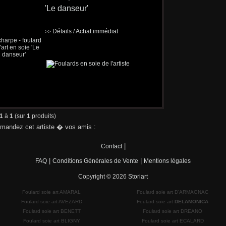
'Le danseur'
Détails / Achat immédiat
>>
1
à
1
(sur
1
produits)
andez cet artiste � vos amis :
|
Contact
|
|
FAQ
Conditions Générales de Vente
Mentions légales
Copyright © 2026
Storiart
Foulard soie art AMARAL
Foulard soie art D'ARMAGNAC
Foulard soie art AVEZARD
Foulard soie art
DELAMONICA
Foulard soie art BENETT
Foulard soie art DREANO
Foulard soie art BLIGNY
Foulard soie art ECALARD