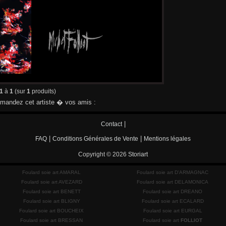
1
à
1
(sur
1
produits)
andez cet artiste � vos amis :
|
Contact
|
|
FAQ
Conditions Générales de Vente
Mentions légales
Copyright © 2026
Storiart
Foulard soie art AMARAL
Foulard soie art D'ARMAGNAC
Foulard soie art AVEZARD
Foulard soie art DELAMONICA
Foulard soie art BENETT
Foulard soie art DREANO
Foulard soie art BLIGNY
Foulard soie art ECALARD
Foulard soie art BOUCHEIX
Foulard soie art EURGAL
Foulard soie art BRESSAN
Foulard soie art
FOLLIOT