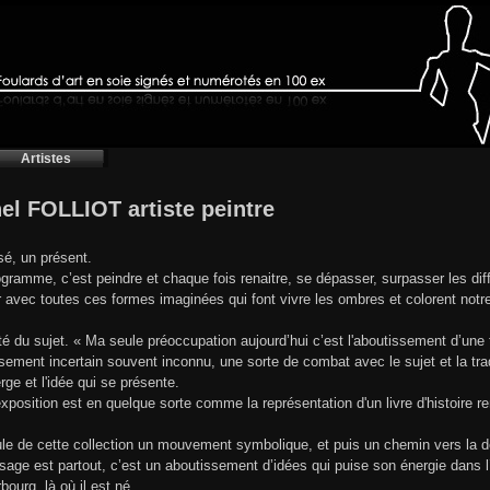
Artistes
el FOLLIOT artiste peintre
é, un présent.
gramme, c’est peindre et chaque fois renaitre, se dépasser, surpasser les diff
r avec toutes ces formes imaginées qui font vivre les ombres et colorent notre
rté du sujet. « Ma seule préoccupation aujourd’hui c’est l'aboutissement d’un
sement incertain souvent inconnu, une sorte de combat avec le sujet et la trad
erge et l'idée qui se présente.
xposition est en quelque sorte comme la représentation d'un livre d'histoire re
ule de cette collection un mouvement symbolique, et puis un chemin vers la 
age est partout, c’est un aboutissement d’idées qui puise son énergie dans l’
bourg, là où il est né.