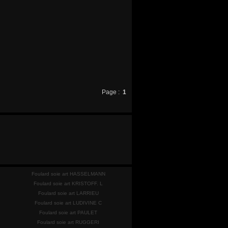
Page :
1
Foulard soie art HASSELMANN
Foulard soie art KRISTOFF. L
Foulard soie art LARRIEU
Foulard soie art LUDIVINE C
Foulard soie art PAULET
Foulard soie art RUGGERI