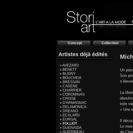
Concept
Collection
Artistes déjà édités
Mich
» AVEZARD
» BENETT
Un pass
» BLIGNY
Son pro
» BOUCHEIX
s’éleve
» BRESSAN
» CADENE
» CHARRIER
La libe
» COROMINAS
aboutis
» CRISSE
» D'ARMAGNAC
toile vi
» DELAMONICA
« Une e
» DREANO
» ECALARD
» EURGAL
Il déco
»
FOLLIOT
Le mess
» GUENAIZIA
» GUERINEAU
de Cher