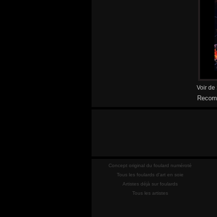
Voir de
Recomm
Concept original du foulard numéroté
Tous les foulards d'art en soie
Artistes déjà sur foulards
Tous les artistes