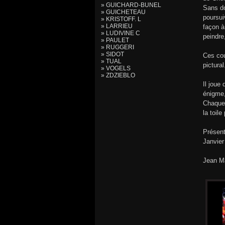
» GUICHARD-BUNEL
Sans do
» GUICHETEAU
poursui
» KRISTOFF. L
» LARRIEU
façon à
» LUDIVINE C
peindre
» PAULET
» RUGGERI
» SIDOT
Ces cou
» TUAL
pictural
» VOGELS
» ZDZIEBLO
Il joue
énigme,
Chaque 
la toile
Présent
Janvier
Jean M