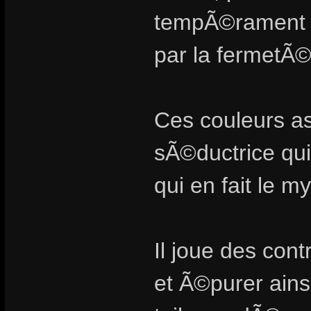
tempÃ©rament d
par la fermetÃ©
Ces couleurs a
sÃ©ductrice q
qui en fait le m
Il joue des co
et Ã©purer ains