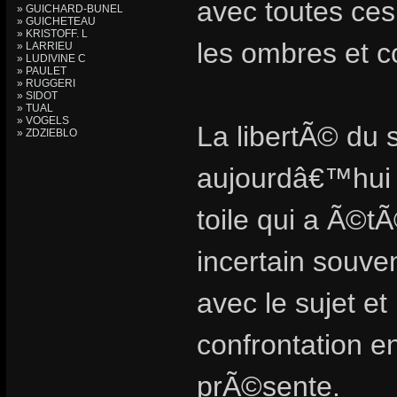
avec toutes ces
» GUICHARD-BUNEL
» GUICHETEAU
» KRISTOFF. L
les ombres et co
» LARRIEU
» LUDIVINE C
» PAULET
» RUGGERI
» SIDOT
» TUAL
» VOGELS
La libertÃ© du 
» ZDZIEBLO
aujourdâ€™hui
toile qui a Ã©
incertain souve
avec le sujet et
confrontation en
prÃ©sente.