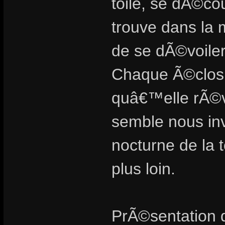
toile, se dÃ©c
trouve dans la 
de se dÃ©voiler
Chaque Ã©closi
quâ€™elle rÃ©v
semble nous in
nocturne de la 
plus loin.
PrÃ©sentation d