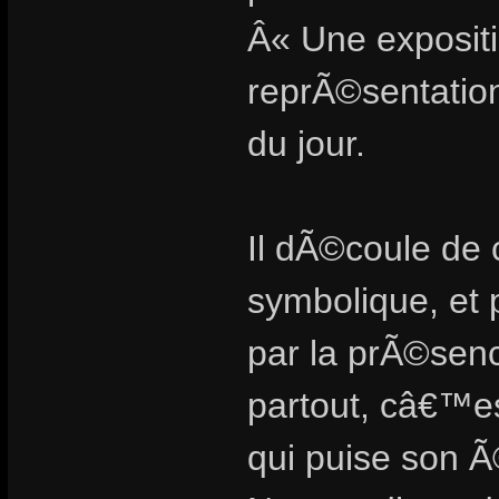
Â« Une exposit
reprÃ©sentation 
du jour.
Il dÃ©coule de 
symbolique, et 
par la prÃ©sen
partout, câ€™e
qui puise son 