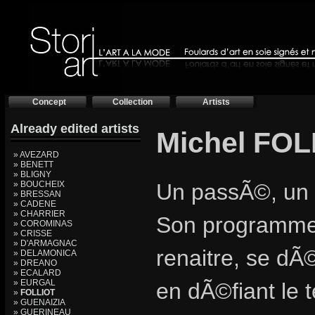
Concept
Collection
Artists
Already edited artists
Michel FOLL
» AVEZARD
» BENETT
» BLIGNY
» BOUCHEIX
Un passÃ©, un 
» BRESSAN
» CADENE
» CHARRIER
Son programme,
» COROMINAS
» CRISSE
» D'ARMAGNAC
renaitre, se dÃ
» DELAMONICA
» DREANO
» ECALARD
» EURGAL
en dÃ©fiant le
»
FOLLIOT
» GUENAIZIA
» GUERINEAU