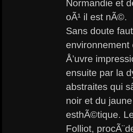
Normandie et d
oÃ¹ il est nÃ©.
Sans doute faut 
environnement
Å’uvre impressi
ensuite par la 
abstraites qui 
noir et du jaun
esthÃ©tique. Le
Folliot, procÃ¨