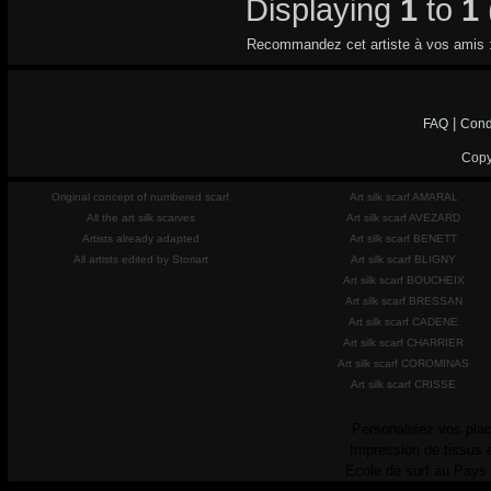
Displaying
1
to
1
Recommandez cet artiste à vos amis 
|
FAQ
Cond
Copy
Original concept of numbered scarf
Art silk scarf AMARAL
All the art silk scarves
Art silk scarf AVEZARD
Artists already adapted
Art silk scarf BENETT
All artists edited by Storiart
Art silk scarf BLIGNY
Art silk scarf BOUCHEIX
Art silk scarf BRESSAN
Art silk scarf CADENE
Art silk scarf CHARRIER
Art silk scarf COROMINAS
Art silk scarf CRISSE
Personalisez vos plac
Impression de tissus 
Ecole de surf au Pays