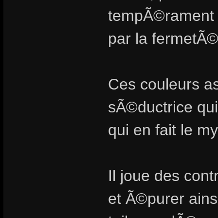
tempÃ©rament d
par la fermetÃ©
Ces couleurs a
sÃ©ductrice q
qui en fait le m
Il joue des co
et Ã©purer ains