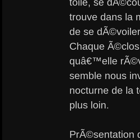
toile, se dÃ©c
trouve dans la 
de se dÃ©voiler
Chaque Ã©closi
quâ€™elle rÃ©v
semble nous in
nocturne de la 
plus loin.
PrÃ©sentation d