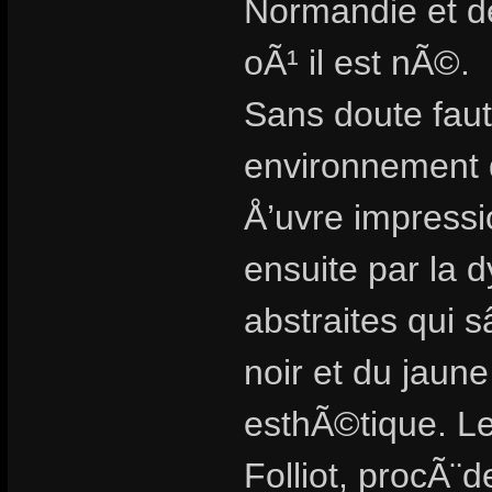
Normandie et d
oÃ¹ il est nÃ©.
Sans doute faut 
environnement
Å’uvre impressi
ensuite par la 
abstraites qui 
noir et du jaun
esthÃ©tique. Le
Folliot, procÃ¨