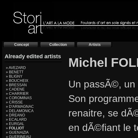
Concept
Collection
Artists
Already edited artists
Michel FOLL
» AVEZARD
» BENETT
» BLIGNY
» BOUCHEIX
Un passÃ©, un 
» BRESSAN
» CADENE
» CHARRIER
Son programme,
» COROMINAS
» CRISSE
» D'ARMAGNAC
renaitre, se dÃ
» DELAMONICA
» DREANO
» ECALARD
» EURGAL
en dÃ©fiant le
»
FOLLIOT
» GUENAIZIA
» GUERINEAU