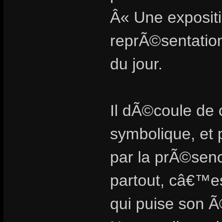
Â« Une exposit
reprÃ©sentation 
du jour.
Il dÃ©coule de 
symbolique, et 
par la prÃ©sen
partout, câ€™e
qui puise son 