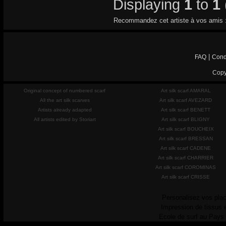
Displaying
1
to
1
Recommandez cet artiste à vos amis 
|
FAQ
Cond
Copy
Original concept of numbered scarf
Art silk scarf AMARAL
All the art silk scarves
Art silk scarf AVEZARD
Artists already adapted
Art silk scarf BENETT
All artists edited by Storiart
Art silk scarf BLIGNY
Art silk scarf BOUCHEIX
Art silk scarf BRESSAN
Art silk scarf CADENE
Art silk scarf CHARRIER
Art silk scarf COROMINAS
Art silk scarf CRISSE
Personalisez vos plac
Impression de tissus 
Ecole de surf au Pays