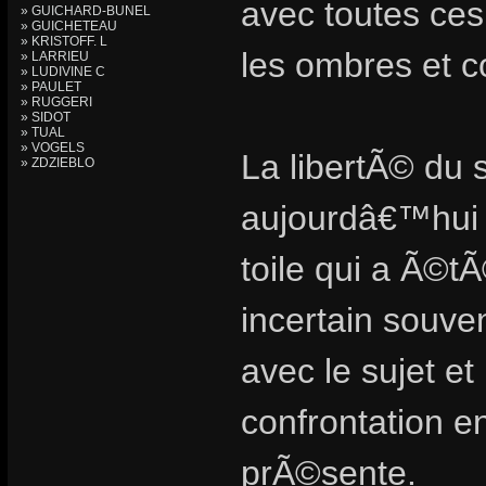
avec toutes ces
» GUICHARD-BUNEL
» GUICHETEAU
» KRISTOFF. L
les ombres et co
» LARRIEU
» LUDIVINE C
» PAULET
» RUGGERI
» SIDOT
» TUAL
» VOGELS
La libertÃ© du 
» ZDZIEBLO
aujourdâ€™hui
toile qui a Ã©
incertain souve
avec le sujet et
confrontation en
prÃ©sente.