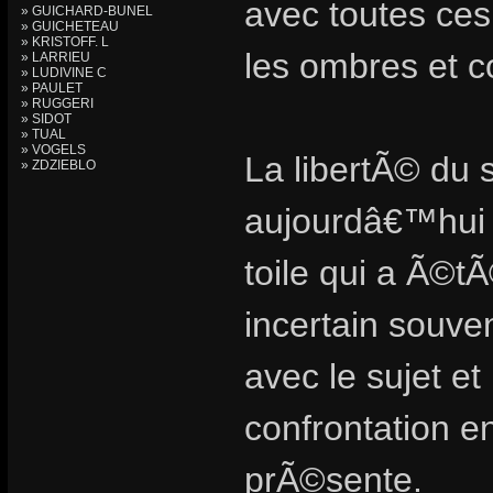
avec toutes ces
» GUICHARD-BUNEL
» GUICHETEAU
» KRISTOFF. L
les ombres et co
» LARRIEU
» LUDIVINE C
» PAULET
» RUGGERI
» SIDOT
» TUAL
» VOGELS
La libertÃ© du 
» ZDZIEBLO
aujourdâ€™hui
toile qui a Ã©
incertain souve
avec le sujet et
confrontation en
prÃ©sente.