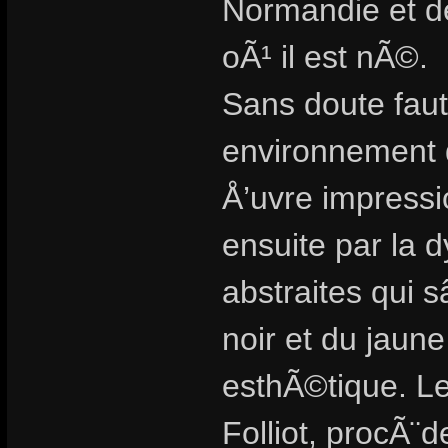
Normandie et d
oÃ¹ il est nÃ©.
Sans doute faut 
environnement
Å’uvre impressi
ensuite par la 
abstraites qui 
noir et du jaun
esthÃ©tique. Le
Folliot, procÃ¨