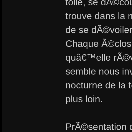
toile, se dÃ©c
trouve dans la 
de se dÃ©voiler
Chaque Ã©closi
quâ€™elle rÃ©v
semble nous in
nocturne de la 
plus loin.
PrÃ©sentation d