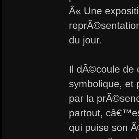
Â« Une exposit
reprÃ©sentation 
du jour.
Il dÃ©coule de 
symbolique, et 
par la prÃ©sen
partout, câ€™e
qui puise son 