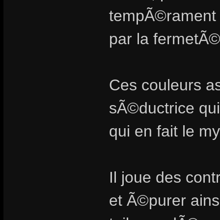
tempÃ©rament d
par la fermetÃ©
Ces couleurs a
sÃ©ductrice q
qui en fait le m
Il joue des co
et Ã©purer ains