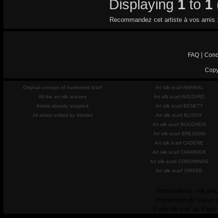
Displaying
1
to
1
Recommandez cet artiste à vos amis 
|
FAQ
Cond
Copy
Original concept of numbered scarf
Art silk scarf AMARAL
All the art silk scarves
Art silk scarf AVEZARD
Artists already adapted
Art silk scarf BENETT
All artists edited by Storiart
Art silk scarf BLIGNY
Art silk scarf BOUCHEIX
Art silk scarf BRESSAN
Art silk scarf CADENE
Art silk scarf CHARRIER
Art silk scarf COROMINAS
Art silk scarf CRISSE
Personalisez vos plac
Impression de tissus 
Ecole de surf au Pays