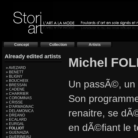
Concept
Collection
Artists
Already edited artists
Michel FOLL
» AVEZARD
» BENETT
» BLIGNY
» BOUCHEIX
Un passÃ©, un 
» BRESSAN
» CADENE
» CHARRIER
Son programme,
» COROMINAS
» CRISSE
» D'ARMAGNAC
renaitre, se dÃ
» DELAMONICA
» DREANO
» ECALARD
» EURGAL
en dÃ©fiant le
»
FOLLIOT
» GUENAIZIA
» GUERINEAU