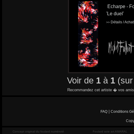
Echarpe - Fo
'Le duel'
Détails / Acha
>>
Voir de
1
à
1
(su
Recommandez cet artiste � vos amis
|
FAQ
Conditions Gé
Copy
Concept original du foulard numéroté
Foulard soie art AMARAL