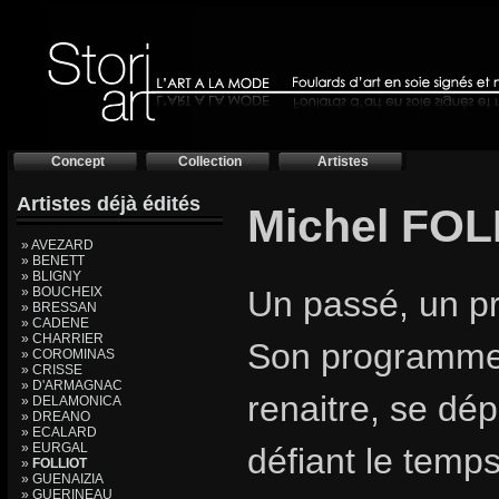
Concept
Collection
Artistes
Artistes déjà édités
Michel FOLL
» AVEZARD
» BENETT
» BLIGNY
» BOUCHEIX
Un passé, un pr
» BRESSAN
» CADENE
» CHARRIER
Son programme, 
» COROMINAS
» CRISSE
» D'ARMAGNAC
renaitre, se dép
» DELAMONICA
» DREANO
» ECALARD
» EURGAL
défiant le temps
»
FOLLIOT
» GUENAIZIA
» GUERINEAU