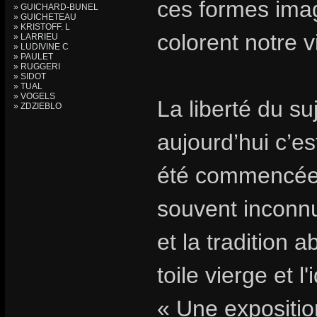
ces formes imag
» GUICHARD-BUNEL
» GUICHETEAU
» KRISTOFF. L
colorent notre v
» LARRIEU
» LUDIVINE C
» PAULET
» RUGGERI
» SIDOT
» TUAL
» VOGELS
La liberté du s
» ZDZIEBLO
aujourd’hui c’es
été commencée.
souvent inconnu
et la tradition 
toile vierge et l
« Une expositio