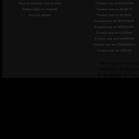
Tous les foulards d'art en soie
Foulard soie art AVEZARD
Artistes déjà sur foulards
Foulard soie art BENETT
Tous les artistes
Foulard soie art BLIGNY
Foulard soie art BOUCHEIX
Foulard soie art BRESSAN
Foulard soie art CADENE
Foulard soie art CHARRIER
Foulard soie art COROMINAS
Foulard soie art CRISSE
Personalisez vos plac
Impression de tissus 
Ecole de surf au Pays